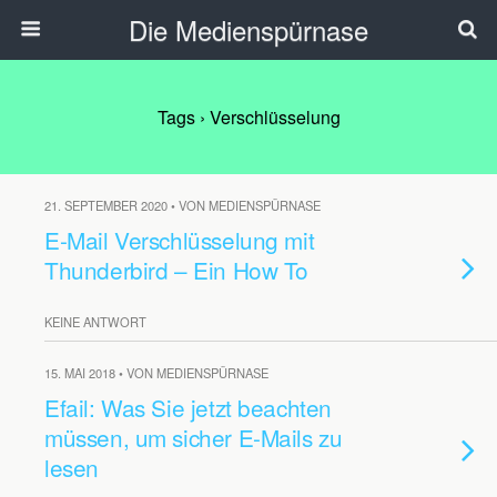
Die Medienspürnase
Tags › Verschlüsselung
21. SEPTEMBER 2020 • VON MEDIENSPÜRNASE
E-Mail Verschlüsselung mit
Thunderbird – Ein How To
KEINE ANTWORT
15. MAI 2018 • VON MEDIENSPÜRNASE
Efail: Was Sie jetzt beachten
müssen, um sicher E-Mails zu
lesen