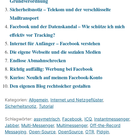
Grundverordnung
Sicherheitsnotiz – Telekom und der verschlüsselte
Mailtransport
Facebook und der Datenskandal – Wie schütze ich mich
effektiv vor Tracking?
Internet für Anfänger – Facebook verstehen
Die eigene Webseite und die sozialen Medien
Endlose Abmahnschrecken
Richtig auffällig: Werbung bei Facebook
Kurios: Neulich auf meinem Facebook-Konto
Den eigenen Blog rechtssicher gestalten
Kategorien:
Allgemein
,
Internet und Netzgeflüster
,
Sicherheitsnotiz
,
Tutorial
Schlagwörter:
assymetrisch
,
Facebook
,
ICQ
,
Instantmessenger
,
Jabber
,
Multi-Messenger
,
Multimessenger
,
Off-the-Record
Messaging
,
Open-Source
,
OpenSource
,
OTR
,
Pidgin
,