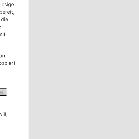
iesige
bereit,
 die
e
mit
Man
kopiert
ill,
r