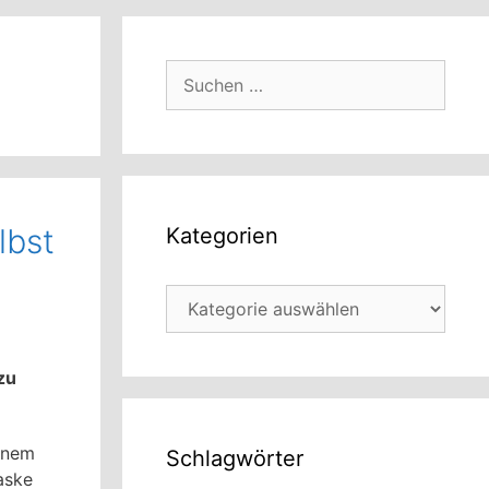
Suchen
nach:
lbst
Kategorien
Kategorien
zu
einem
Schlagwörter
aske