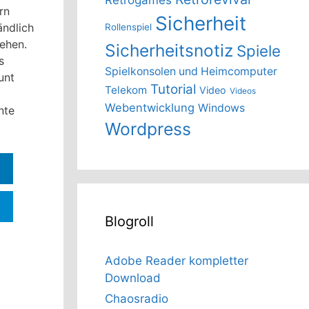
rn
Sicherheit
ändlich
Rollenspiel
sehen.
Sicherheitsnotiz
Spiele
s
Spielkonsolen und Heimcomputer
unt
Tutorial
Telekom
Video
Videos
Webentwicklung
Windows
nte
Wordpress
Blogroll
Adobe Reader kompletter
Download
Chaosradio