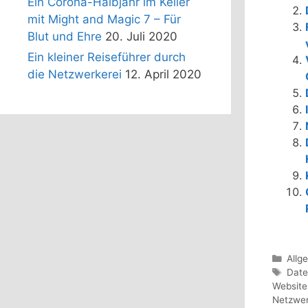
Ein Corona-Halbjahr im Keller
mit Might and Magic 7 – Für
Blut und Ehre
20. Juli 2020
Ein kleiner Reiseführer durch
die Netzwerkerei
12. April 2020
Kate
Allg
Schl
Date
Website
Netzwe