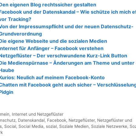
Den eigenen Blog rechtssicher gestalten
Facebook und der Datenskandal – Wie schütze ich mich ef
vor Tracking?
Von der Impressumspflicht und der neuen Datenschutz-
Grundverordnung
Die eigene Webseite und die sozialen Medien
Internet für Anfänger – Facebook verstehen
Netzgeflüster – Der verschwundene Kurz-Link Button
Die Medienspürnase – Änderungen am Theme und unter 
Haube
Kurios: Neulich auf meinem Facebook-Konto
Chatten mit Facebook geht auch sicher – Verschlüsselung
Pidgin
gorien
emein
,
Internet und Netzgeflüster
agwörter
nschutz
,
Datenskandal
,
Facebook
,
Netzgeflüster
,
Netzgeflüster und
s
,
Social
,
Social Media
,
sozial
,
Soziale Medien
,
Soziale Netzwerke
,
Soz
rk