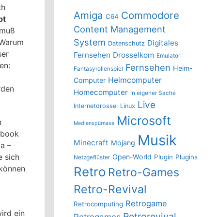
ch
Amiga
Commodore
C64
pt
Content Management
 muß
System
 „Warum
Digitales
Datenschutz
ser
Fernsehen
Drosselkom
Emulator
en:
Fernsehen
Heim-
Fantasyrollenspiel
Heimcomputer
Computer
rden
Homecomputer
In eigener Sache
Live
Internetdrossel
Linux
Microsoft
n
Medienspürnase
ebook
Musik
Minecraft
Mojang
ia –
e sich
Open-World
Plugin
Plugins
Netzgeflüster
r können
Retro
Retro-Games
Retro-Revival
Retrogame
Retrocomputing
ird ein
Retrorevival
Retrogames