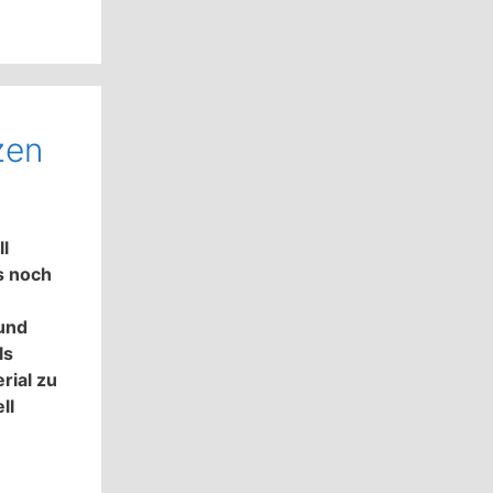
zen
ll
s noch
 und
ls
rial zu
ll