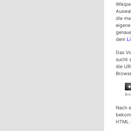
Wikipe
Auswah
die ma
eigene 
genaue
dem
L
Das Vo
sucht 
die UR
Browse
Bro
Nach e
bekomm
HTML a