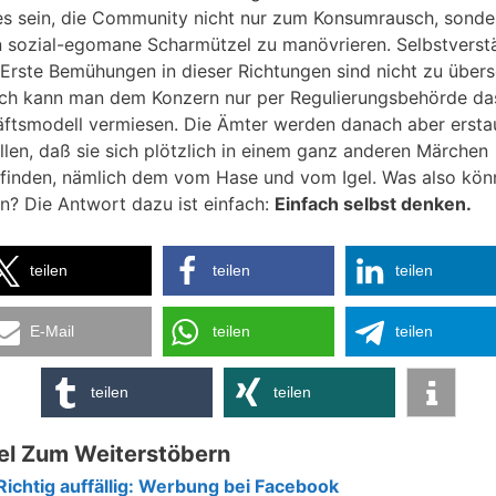
es sein, die Community nicht nur zum Konsumrausch, sonde
n sozial-egomane Scharmützel zu manövrieren. Selbstverst
. Erste Bemühungen in dieser Richtungen sind nicht zu über
ich kann man dem Konzern nur per Regulierungsbehörde da
ftsmodell vermiesen. Die Ämter werden danach aber ersta
ellen, daß sie sich plötzlich in einem ganz anderen Märchen
finden, nämlich dem vom Hase und vom Igel. Was also kön
n? Die Antwort dazu ist einfach:
Einfach selbst denken.
teilen
teilen
teilen
E-Mail
teilen
teilen
teilen
teilen
el Zum Weiterstöbern
Richtig auffällig: Werbung bei Facebook