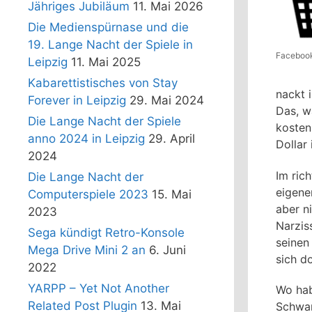
Jähriges Jubiläum
11. Mai 2026
Die Medienspürnase und die
19. Lange Nacht der Spiele in
Faceboo
Leipzig
11. Mai 2025
Kabarettistisches von Stay
nackt 
Forever in Leipzig
29. Mai 2024
Das, w
Die Lange Nacht der Spiele
kostenl
anno 2024 in Leipzig
29. April
Dollar 
2024
Im ric
Die Lange Nacht der
eigene
Computerspiele 2023
15. Mai
aber ni
2023
Narzis
Sega kündigt Retro-Konsole
seinen 
Mega Drive Mini 2 an
6. Juni
sich do
2022
YARPP – Yet Not Another
Wo hab
Related Post Plugin
13. Mai
Schwar