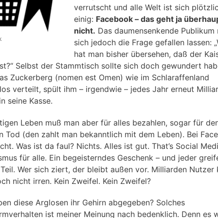
verrutscht und alle Welt ist sich plötzli
einig:
Facebook – das geht ja überhau
nicht.
Das daumensenkende Publikum
k
sich jedoch die Frage gefallen lassen:
hat man bisher übersehen, daß der Kai
ist?“ Selbst der Stammtisch sollte sich doch gewundert hab
as Zuckerberg (nomen est Omen) wie im Schlaraffenland
os verteilt, spült ihm – irgendwie – jedes Jahr erneut Millia
in seine Kasse.
htigen Leben muß man aber für alles bezahlen, sogar für de
n Tod (den zahlt man bekanntlich mit dem Leben). Bei Fac
cht. Was ist da faul? Nichts. Alles ist gut. That’s Social Med
smus für alle. Ein begeisterndes Geschenk – und jeder greif
Teil. Wer sich ziert, der bleibt außen vor. Milliarden Nutze
ch nicht irren. Kein Zweifel. Kein Zweifel?
en diese Arglosen ihr Gehirn abgegeben? Solches
mverhalten ist meiner Meinung nach bedenklich. Denn es w