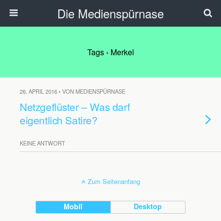
Die Medienspürnase
Tags › Merkel
26. APRIL 2016 • VON MEDIENSPÜRNASE
Netzgeflüster – Was darf
eigentlich Satire?
KEINE ANTWORT
Zum Seitenanfang
Mobil
Desktop