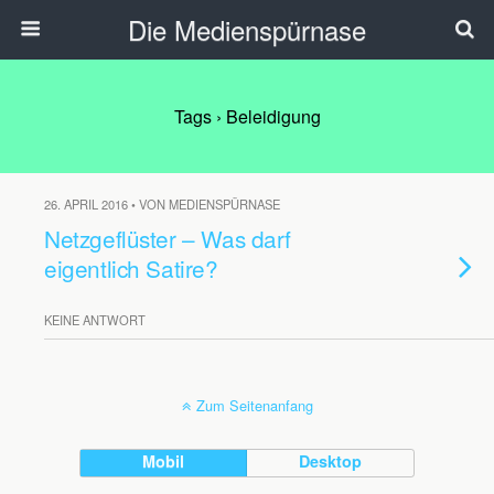
Die Medienspürnase
Tags › Beleidigung
26. APRIL 2016 • VON MEDIENSPÜRNASE
Netzgeflüster – Was darf
eigentlich Satire?
KEINE ANTWORT
Zum Seitenanfang
Mobil
Desktop