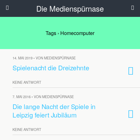
Die Medienspürnase
Tags › Homecomputer
14. MAI 2019 • VON MEDIENSPÜRNASE
Spielenacht die Dreizehnte
KEINE ANTWORT
7. MAI 2016 • VON MEDIENSPÜRNASE
Die lange Nacht der Spiele in
Leipzig feiert Jubiläum
KEINE ANTWORT