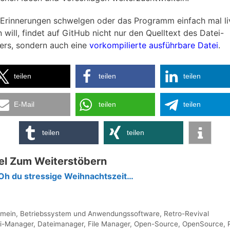
 Erinnerungen schwelgen oder das Programm einfach mal li
 will, findet auf GitHub nicht nur den Quelltext des Datei-
rs, sondern auch eine
vorkompilierte ausführbare Datei
.
teilen
teilen
teilen
E-Mail
teilen
teilen
teilen
teilen
el Zum Weiterstöbern
Oh du stressige Weihnachtszeit…
gorien
emein
,
Betriebssystem und Anwendungssoftware
,
Retro-Revival
agwörter
i-Manager
,
Dateimanager
,
File Manager
,
Open-Source
,
OpenSource
,