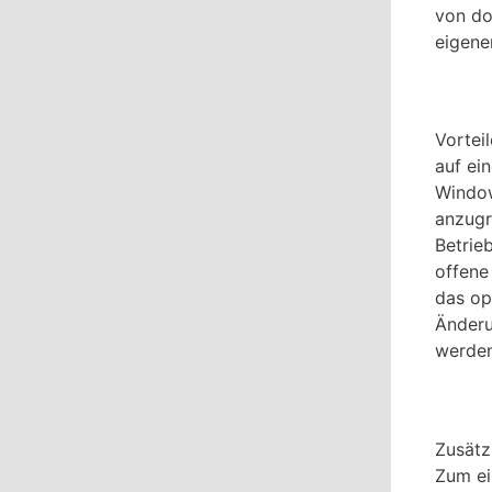
von do
eigene
Vortei
auf ei
Window
anzugr
Betrie
offene
das op
Änderu
werden
Zusätz
Zum ei