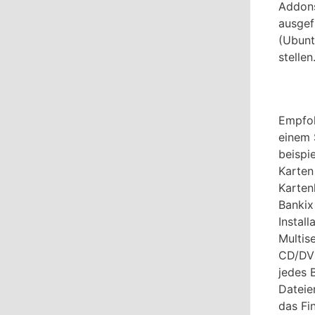
Addons
ausgef
(Ubunt
stellen
Empfoh
einem 
beispi
Karten
Karten
Bankix
Instal
Multis
CD/DVD
jedes 
Dateie
das Fi