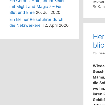
Ein Corona-Halbjahr im Keller
Revival
mit Might and Magic 7 – Für
Komm
Blut und Ehre
20. Juli 2020
Ein kleiner Reiseführer durch
die Netzwerkerei
12. April 2020
Her
bli
28. Dez
Wieder
Gesche
Mama, 
die Sc
weihna
ihren 
Geldbö