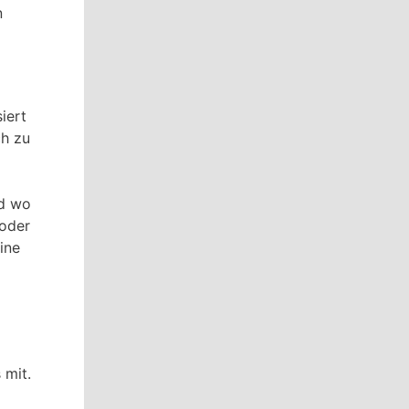
n
iert
ch zu
nd wo
 oder
ine
 mit.