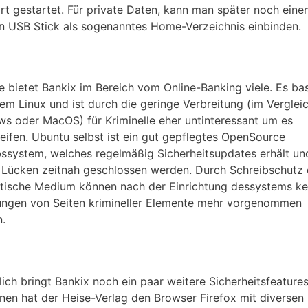
rt gestartet. Für private Daten, kann man später noch eine
n USB Stick als sogenanntes Home-Verzeichnis einbinden.
le bietet Bankix im Bereich vom Online-Banking viele. Es bas
nem Linux und ist durch die geringe Verbreitung (im Verglei
s oder MacOS) für Kriminelle eher untinteressant um es
eifen. Ubuntu selbst ist ein gut gepflegtes OpenSource
bssystem, welches regelmäßig Sicherheitsupdates erhält u
 Lücken zeitnah geschlossen werden. Durch Schreibschutz
tische Medium können nach der Einrichtung dessystems ke
ngen von Seiten krimineller Elemente mehr vorgenommen
.
lich bringt Bankix noch ein paar weitere Sicherheitsfeatures
nen hat der Heise-Verlag den Browser Firefox mit diversen