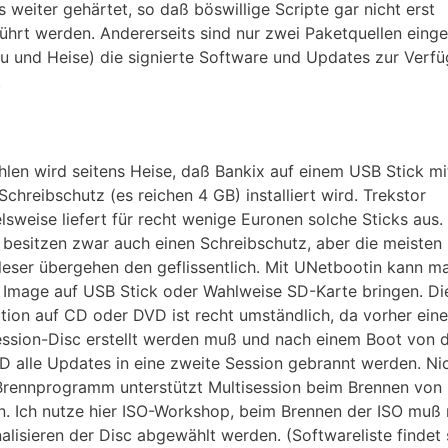
 weiter gehärtet, so daß böswillige Scripte gar nicht erst
ührt werden. Andererseits sind nur zwei Paketquellen eing
u und Heise) die signierte Software und Updates zur Verf
.
len wird seitens Heise, daß Bankix auf einem USB Stick mi
Schreibschutz (es reichen 4 GB) installiert wird. Trekstor
elsweise liefert für recht wenige Euronen solche Sticks aus.
 besitzen zwar auch einen Schreibschutz, aber die meisten
leser übergehen den geflissentlich. Mit UNetbootin kann m
 Image auf USB Stick oder Wahlweise SD-Karte bringen. Di
lation auf CD oder DVD ist recht umständlich, da vorher eine
ession-Disc erstellt werden muß und nach einem Boot von 
 alle Updates in eine zweite Session gebrannt werden. Ni
Brennprogramm unterstützt Multisession beim Brennen von
n. Ich nutze hier ISO-Workshop, beim Brennen der ISO muß
nalisieren der Disc abgewählt werden. (Softwareliste findet 