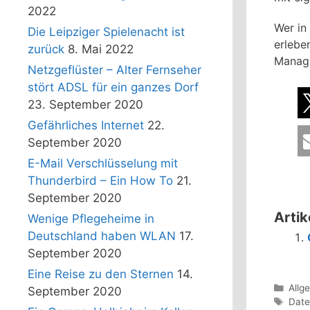
2022
Wer in
Die Leipziger Spielenacht ist
erleben
zurück
8. Mai 2022
Manage
Netzgeflüster – Alter Fernseher
stört ADSL für ein ganzes Dorf
23. September 2020
Gefährliches Internet
22.
September 2020
E-Mail Verschlüsselung mit
Thunderbird – Ein How To
21.
September 2020
Artik
Wenige Pflegeheime in
Deutschland haben WLAN
17.
September 2020
Eine Reise zu den Sternen
14.
Kate
Allg
September 2020
Schl
Date