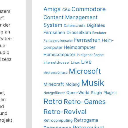
Amiga
Commodore
C64
ystem
Content Management
“.
System
r der
Digitales
Datenschutz
rg an
Fernsehen
Drosselkom
Emulator
Datei-
Fernsehen
Heim-
Fantasyrollenspiel
eue
Heimcomputer
Computer
udio
Homecomputer
In eigener Sache
Lizenz
Live
Internetdrossel
Linux
Microsoft
Medienspürnase
Musik
Minecraft
Mojang
nd,
Open-World
Plugin
Plugins
Netzgeflüster
 Im
Retro
Retro-Games
nd
Retro-Revival
 und
rojekt
Retrogame
Retrocomputing
Retrorevival
Retrogames