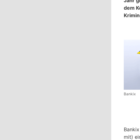
Jahr g
dem Ko
Krimin
Bankix
Bankix
mit) e