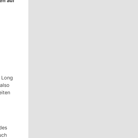
en auf
r Long
 also
eiten
des
uch