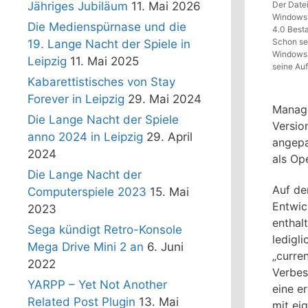
Jähriges Jubiläum
11. Mai 2026
Der Date
Windows
Die Medienspürnase und die
4.0 Best
Schon se
19. Lange Nacht der Spiele in
Windows 
Leipzig
11. Mai 2025
seine Au
Kabarettistisches von Stay
Forever in Leipzig
29. Mai 2024
Manage
Die Lange Nacht der Spiele
Versio
anno 2024 in Leipzig
29. April
angepa
2024
als Op
Die Lange Nacht der
Auf d
Computerspiele 2023
15. Mai
Entwic
2023
enthal
Sega kündigt Retro-Konsole
ledigl
Mega Drive Mini 2 an
6. Juni
„curre
2022
Verbes
YARPP – Yet Not Another
eine e
Related Post Plugin
13. Mai
mit ei