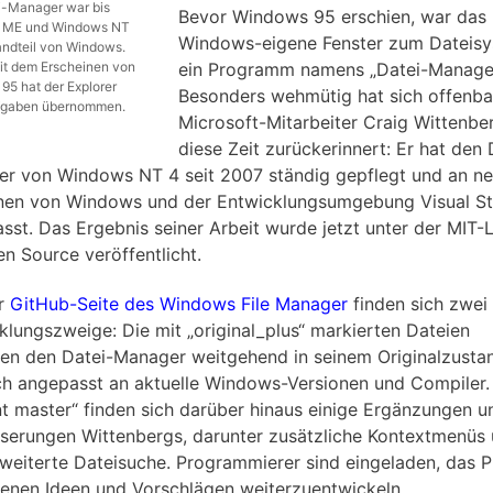
i-Manager war bis
Bevor Windows 95 erschien, war das
 ME und Windows NT
Windows-eigene Fenster zum Dateis
andteil von Windows.
ein Programm namens „Datei-Manager
it dem Erscheinen von
95 hat der Explorer
Besonders wehmütig hat sich offenba
fgaben übernommen.
Microsoft-Mitarbeiter Craig Wittenbe
diese Zeit zurückerinnert: Er hat den 
r von Windows NT 4 seit 2007 ständig gepflegt und an n
nen von Windows und der Entwicklungsumgebung Visual St
sst. Das Ergebnis seiner Arbeit wurde jetzt unter der MIT-
en Source veröffentlicht.
er
GitHub-Seite des Windows File Manager
finden sich zwei
klungszweige: Die mit „original_plus“ markierten Dateien
ten den Datei-Manager weitgehend in seinem Originalzusta
ich angepasst an aktuelle Windows-Versionen und Compiler.
nt master“ finden sich darüber hinaus einige Ergänzungen u
serungen Wittenbergs, darunter zusätzliche Kontextmenüs
rweiterte Dateisuche. Programmierer sind eingeladen, das P
genen Ideen und Vorschlägen weiterzuentwickeln.