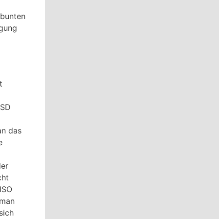
ebunten
ügung
t
 SD
an das
e
der
cht
 ISO
 man
sich