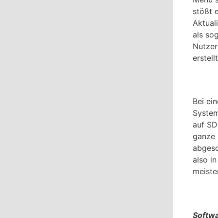
stößt 
Aktual
als so
Nutzer
erstell
Bei ei
System
auf SD
ganze 
abgesc
also i
meiste
Softwa