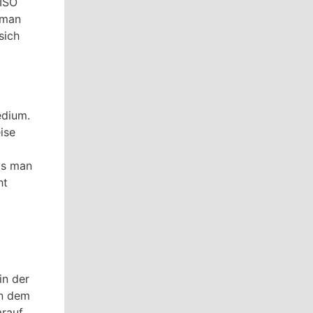
 ISO
 man
sich
edium.
ise
ls man
ht
in der
In dem
arauf