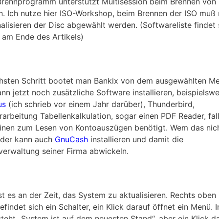
Brennprogramm unterstützt Multisession beim Brennen von
n. Ich nutze hier ISO-Workshop, beim Brennen der ISO muß
nalisieren der Disc abgewählt werden. (Softwareliste findet 
 am Ende des Artikels)
hsten Schritt bootet man Bankix von dem ausgewählten M
nn jetzt noch zusätzliche Software installieren, beispielswe
us
(ich schrieb vor einem Jahr darüber), Thunderbird,
rarbeitung Tabellenkalkulation, sogar einen PDF Reader, fal
inen zum Lesen von Kontoauszügen benötigt. Wem das nic
, der kann auch
GnuCash
installieren und damit die
verwaltung seiner Firma abwickeln.
st es an der Zeit, das System zu aktualisieren. Rechts oben 
efindet sich ein Schalter, ein Klick darauf öffnet ein Menü. 
teht „System ist auf dem neuesten Stand“, aber ein Klick d