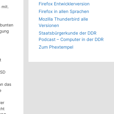
Firefox Entwicklerversion
 mit.
Firefox in allen Sprachen
Mozilla Thunderbird alle
ebunten
Versionen
ügung
Staatsbürgerkunde der DDR
Podcast – Computer in der DDR
Zum Phextempel
t
 SD
an das
e
der
cht