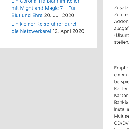
Ein Corona-Halbjahr im Keller
Zusätz
mit Might and Magic 7 – Für
Zum ei
Blut und Ehre
20. Juli 2020
Addons
Ein kleiner Reiseführer durch
ausgef
die Netzwerkerei
12. April 2020
(Ubunt
stellen
Empfoh
einem 
beispi
Karten
Karten
Bankix
Instal
Multis
CD/DVD