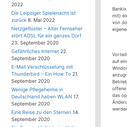
2022
Bankix
Die Leipziger Spielenacht ist
mit) e
zurück
8. Mai 2022
von do
Netzgeflüster – Alter Fernseher
eigene
stört ADSL für ein ganzes Dorf
23. September 2020
Gefährliches Internet
22.
Vortei
September 2020
auf ei
E-Mail Verschlüsselung mit
Window
Thunderbird – Ein How To
21.
anzugr
September 2020
Betrie
offene
Wenige Pflegeheime in
das op
Deutschland haben WLAN
17.
Änderu
September 2020
werden
Eine Reise zu den Sternen
14.
September 2020