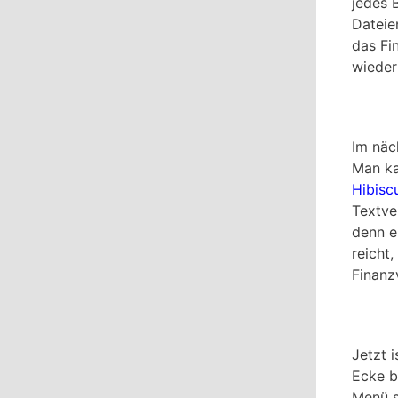
jedes 
Dateie
das Fi
wieder
Im näc
Man ka
Hibisc
Textve
denn e
reicht
Finanz
Jetzt i
Ecke b
Menü s