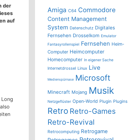
n der
Amiga
Commodore
C64
ieses
Content Management
en auf
System
Digitales
Datenschutz
Fernsehen
Drosselkom
Emulator
Fernsehen
Heim-
Fantasyrollenspiel
Heimcomputer
Computer
Homecomputer
In eigener Sache
Live
Internetdrossel
Linux
Microsoft
Medienspürnase
Musik
Minecraft
Mojang
r Long
Open-World
Plugin
Plugins
Netzgeflüster
 also
Retro
Retro-Games
eiten
Retro-Revival
Retrogame
Retrocomputing
Retrorevival
Retrogames