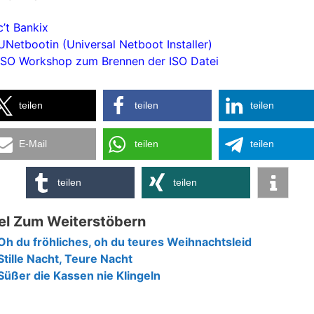
c’t Bankix
UNetbootin (Universal Netboot Installer)
ISO Workshop zum Brennen der ISO Datei
teilen
teilen
teilen
E-Mail
teilen
teilen
teilen
teilen
el Zum Weiterstöbern
Oh du fröhliches, oh du teures Weihnachtsleid
Stille Nacht, Teure Nacht
Süßer die Kassen nie Klingeln