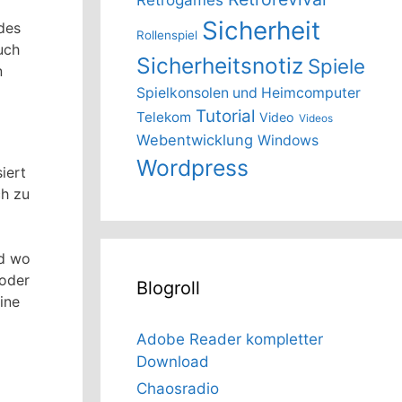
Sicherheit
des
Rollenspiel
uch
Sicherheitsnotiz
Spiele
n
Spielkonsolen und Heimcomputer
Tutorial
Telekom
Video
Videos
Webentwicklung
Windows
Wordpress
iert
ch zu
nd wo
 oder
Blogroll
ine
Adobe Reader kompletter
Download
Chaosradio