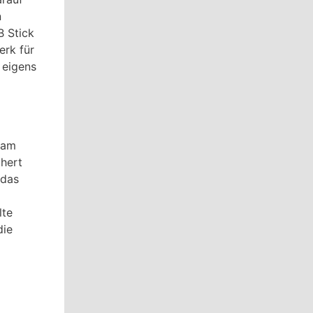
n
B Stick
erk für
 eigens
 am
chert
 das
lte
die