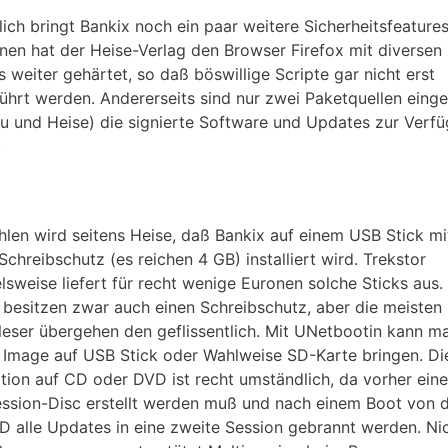
lich bringt Bankix noch ein paar weitere Sicherheitsfeatures
nen hat der Heise-Verlag den Browser Firefox mit diversen
 weiter gehärtet, so daß böswillige Scripte gar nicht erst
ührt werden. Andererseits sind nur zwei Paketquellen eing
u und Heise) die signierte Software und Updates zur Verf
.
len wird seitens Heise, daß Bankix auf einem USB Stick mi
Schreibschutz (es reichen 4 GB) installiert wird. Trekstor
elsweise liefert für recht wenige Euronen solche Sticks aus.
 besitzen zwar auch einen Schreibschutz, aber die meisten
leser übergehen den geflissentlich. Mit UNetbootin kann m
 Image auf USB Stick oder Wahlweise SD-Karte bringen. Di
lation auf CD oder DVD ist recht umständlich, da vorher eine
ession-Disc erstellt werden muß und nach einem Boot von 
 alle Updates in eine zweite Session gebrannt werden. Ni