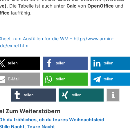
ve)
. Die Tabelle ist auch unter
Calc
von
OpenOffice
und
ffice
lauffähig.
Sheet zum Ausfüllen für die WM – http://www.armin-
.de/excel.html
teilen
teilen
teilen
E-Mail
teilen
teilen
teilen
teilen
el Zum Weiterstöbern
Oh du fröhliches, oh du teures Weihnachtsleid
Stille Nacht, Teure Nacht