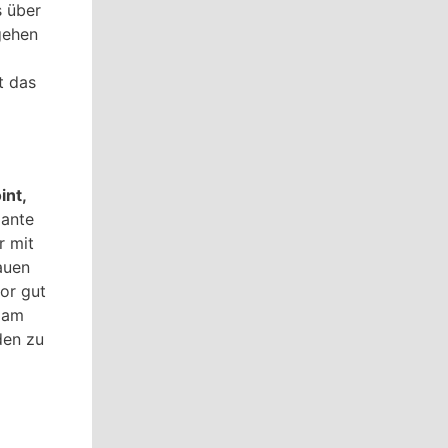
s über
gehen
t das
int,
iante
r mit
auen
or gut
 am
den zu