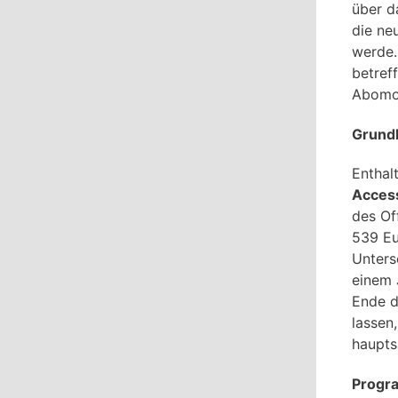
über d
die ne
werde.
betref
Abomo
Grund
Enthal
Access
des Of
539 Eu
Unters
einem 
Ende d
lassen
haupts
Progr