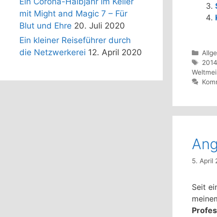
Ein Corona-Halbjahr im Keller
mit Might and Magic 7 – Für
Blut und Ehre
20. Juli 2020
Ein kleiner Reiseführer durch
die Netzwerkerei
12. April 2020
Kate
Allg
Schl
201
Weltmei
Komm
Ang
5. April
Seit e
meinem
Profes