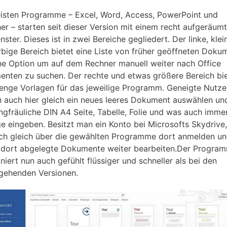
isten Programme – Excel, Word, Access, PowerPoint und
her – starten seit dieser Version mit einem recht aufgeräum
nster. Dieses ist in zwei Bereiche gegliedert. Der linke, klei
rbige Bereich bietet eine Liste von früher geöffneten Doku
ne Option um auf dem Rechner manuell weiter nach Office
nten zu suchen. Der rechte und etwas größere Bereich bie
enge Vorlagen für das jeweilige Programm. Geneigte Nutze
 auch hier gleich ein neues leeres Dokument auswählen un
ungfräuliche DIN A4 Seite, Tabelle, Folie und was auch immer
ge eingeben. Besitzt man ein Konto bei Microsofts Skydrive
ch gleich über die gewählten Programme dort anmelden u
 dort abgelegte Dokumente weiter bearbeiten.Der Program
niert nun auch gefühlt flüssiger und schneller als bei den
gehenden Versionen.