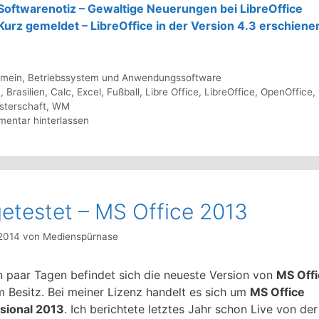
Softwarenotiz – Gewaltige Neuerungen bei LibreOffice
Kurz gemeldet – LibreOffice in der Version 4.3 erschiene
gorien
emein
,
Betriebssystem und Anwendungssoftware
agwörter
4
,
Brasilien
,
Calc
,
Excel
,
Fußball
,
Libre Office
,
LibreOffice
,
OpenOffice
,
sterschaft
,
WM
entar hinterlassen
etestet – MS Office 2013
 2014
von
Medienspürnase
in paar Tagen befindet sich die neueste Version von
MS Offi
 Besitz. Bei meiner Lizenz handelt es sich um
MS Office
sional 2013
. Ich berichtete letztes Jahr schon Live von der