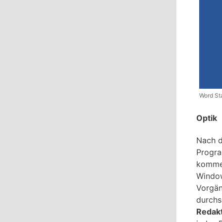
Word Sta
Optik
Nach d
Progra
kommen
Window
Vorgän
durchs
Redak