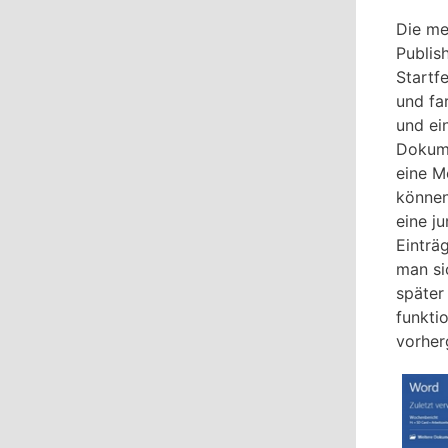
Die me
Publis
Startfe
und fa
und ei
Dokume
eine M
können
eine j
Einträ
man si
später
funktio
vorher