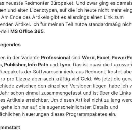
as neueste Redmonter Büropaket. Und zwar ging es damal
uen und alten Lizenztypen, auf die ich heute nicht mehr ein
 Am Ende des Artikels gibt es allerdings einen Link zum
fenden Artikel. Ich für meinen Teil nutze standardmäßg nich
dell
MS Office 365
.
legendes
ten in der Variante
Professional
sind
Word, Excel, PowerPo
, Publisher, Info Path
und
Lync
. Das ist quasi die Luxusvar
ficepakets der Softwareschmiede aus Redmont, kostet abe
ro pro Lizenz aber auch kräftig viel Geld. Wo jetzt die gen
chiede zwischen den einzelnen Versionen liegen, habe ich v
Jahr schon einmal zusammengefasst und ist über die Links
es Artikels erreichbar. Um diesen Artikel nicht zu lang wer
, gehe ich nur auf die augenscheinlichsten Details und
ächlichen Neuerungen dieses Programmpaketes ein.
ammstart