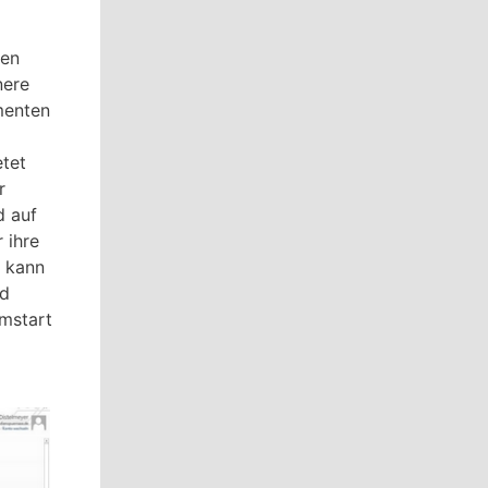
ten
nere
menten
tet
r
d auf
 ihre
, kann
nd
mstart