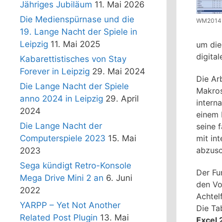
Jähriges Jubiläum
11. Mai 2026
Die Medienspürnase und die
WM2014 
19. Lange Nacht der Spiele in
Leipzig
11. Mai 2025
um die
digital
Kabarettistisches von Stay
Forever in Leipzig
29. Mai 2024
Die Ar
Die Lange Nacht der Spiele
Makros
anno 2024 in Leipzig
29. April
intern
2024
einem 
Die Lange Nacht der
seine 
mit in
Computerspiele 2023
15. Mai
abzusc
2023
Sega kündigt Retro-Konsole
Der Fu
Mega Drive Mini 2 an
6. Juni
den Vo
2022
Achtel
YARPP – Yet Not Another
Die Ta
Related Post Plugin
13. Mai
Excel 