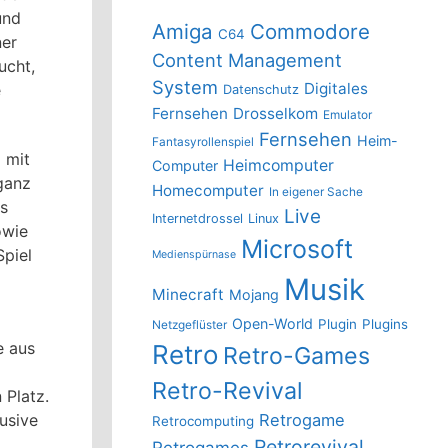
und
Amiga
Commodore
C64
ner
Content Management
ucht,
System
Digitales
e
Datenschutz
Fernsehen
Drosselkom
Emulator
Fernsehen
Heim-
Fantasyrollenspiel
 mit
Heimcomputer
Computer
ganz
Homecomputer
In eigener Sache
us
Live
Internetdrossel
Linux
owie
Microsoft
Spiel
Medienspürnase
Musik
Minecraft
Mojang
Open-World
Plugin
Plugins
Netzgeflüster
e aus
Retro
Retro-Games
Retro-Revival
 Platz.
lusive
Retrogame
Retrocomputing
Retrorevival
Retrogames