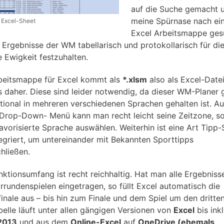
auf die Suche gemacht 
meine Spürnase nach ei
Excel-Sheet
Excel Arbeitsmappe ges
 Ergebnisse der WM tabellarisch und protokollarisch für di
e Ewigkeit festzuhalten.
beitsmappe für Excel kommt als
*.xlsm
also als Excel-Datei
 daher. Diese sind leider notwendig, da dieser WM-Planer 
ational in mehreren verschiedenen Sprachen gehalten ist. A
Drop-Down- Menü kann man recht leicht seine Zeitzone, s
favorisierte Sprache auswählen. Weiterhin ist eine Art Tipp-
tegriert, um untereinander mit Bekannten Sporttipps
hließen.
nktionsumfang ist recht reichhaltig. Hat man alle Ergebniss
rrundenspielen eingetragen, so füllt Excel automatisch die
finale aus – bis hin zum Finale und dem Spiel um den dritten
belle läuft unter allen gängigen Versionen von
Excel
bis ink
2013
und aus dem
Online-Excel
auf
OneDrive (ehemals