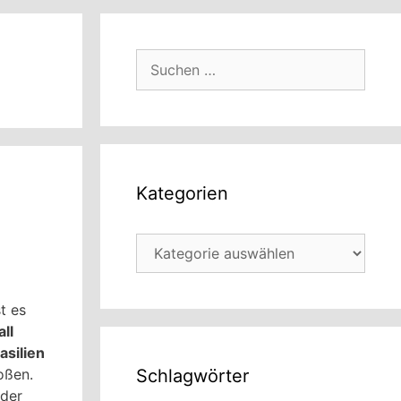
Suchen
nach:
Kategorien
Kategorien
t es
ll
asilien
oßen.
Schlagwörter
eder