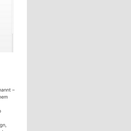
annt –
inem
b
gn,