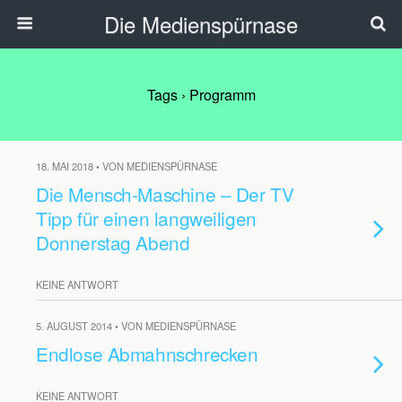
Die Medienspürnase
Tags › Programm
18. MAI 2018 • VON MEDIENSPÜRNASE
Die Mensch-Maschine – Der TV
Tipp für einen langweiligen
Donnerstag Abend
KEINE ANTWORT
5. AUGUST 2014 • VON MEDIENSPÜRNASE
Endlose Abmahnschrecken
KEINE ANTWORT