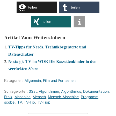
teilen
teilen
teilen
Artikel Zum Weiterstöbern
TV-Tipps für Nerds, Technikbegeisterte und
Datenschützer
Nostalgie TV im WDR Die Kassettenkinder in den
verrückten 80ern
Kategorien:
Allgemein
,
Film und Fernsehen
Schlagwörter:
3Sat
,
Algorithmen
,
Algorithmus
,
Dokumentation
,
Ethik
,
Maschine
,
Mensch
,
Mensch-Maschine
,
Programm
,
scobel
,
TV
,
TV-Tip
,
TV-Tipp