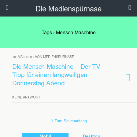
Die Medienspürnase
Tags › Mensch-Maschine
18. MAI 2018 • VON MEDIENSPÜRNASE
Die Mensch-Maschine – Der TV
Tipp für einen langweiligen
Donnerstag Abend
KEINE ANTWORT
Zum Seitenanfang
Mobil
Desktop