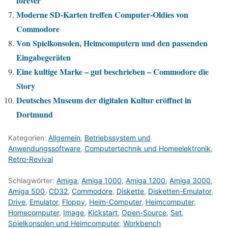
forever
Moderne SD-Karten treffen Computer-Oldies von
Commodore
Von Spielkonsolen, Heimcomputern und den passenden
Eingabegeräten
Eine kultige Marke – gut beschrieben – Commodore die
Story
Deutsches Museum der digitalen Kultur eröffnet in
Dortmund
Kategorien:
Allgemein
,
Betriebssystem und
Anwendungssoftware
,
Computertechnik und Homeelektronik
,
Retro-Revival
Schlagwörter:
Amiga
,
Amiga 1000
,
Amiga 1200
,
Amiga 3000
,
Amiga 500
,
CD32
,
Commodore
,
Diskette
,
Disketten-Emulator
,
Drive
,
Emulator
,
Floppy
,
Heim-Computer
,
Heimcomputer
,
Homecomputer
,
Image
,
Kickstart
,
Open-Source
,
Set
,
Spielkonsolen und Heimcomputer
,
Workbench