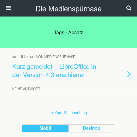
Die Medienspürnase
Tags › Absatz
30. JULI 2014 • VON MEDIENSPÜRNASE
Kurz gemeldet – LibreOffice in
der Version 4.3 erschienen
KEINE ANTWORT
Zum Seitenanfang
Mobil
Desktop