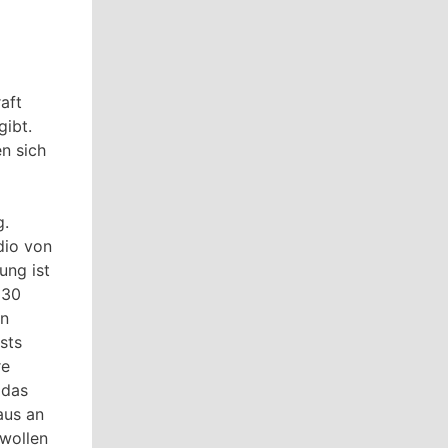
aft
gibt.
n sich
g.
dio von
ung ist
 30
en
sts
re
 das
aus an
 wollen