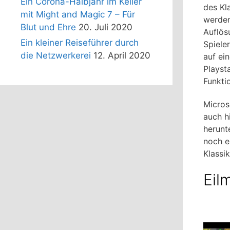
Ein Corona-Halbjahr im Keller
des Kl
mit Might and Magic 7 – Für
werden
Blut und Ehre
20. Juli 2020
Auflös
Ein kleiner Reiseführer durch
Spiele
die Netzwerkerei
12. April 2020
auf ei
Playst
Funkti
Micros
auch h
herunt
noch e
Klassi
Eil