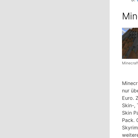
Min
Minecraf
Minecr
nur üb
Euro. 
Skin-,
Skin P
Pack. 
Skyrim
weiter