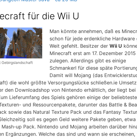
ecraft für die Wii U
Man könnte annehmen, daß es Minecr
schon für jede erdenkliche Hardware 
Weit gefehlt. Besitzer der
Wii U
könne
Minecraft erst am 17. Dezember 2015
zulegen. Allerdings gibt es einige
t Gebirgslandschaft
Schmankerl für diese späte Portierun
Damit will Mojang (das Entwicklerstu
aft) die wohl größte Versorgungslücke schließen.ie Umsetz
er den Downloadshop von Nintendo erhältlich, der liegt bei
Zum Lieferumfang des Spiels gehören einige der beliebtest
 Texturen- und Ressourcenpakete, darunter das Battle & Bea
ack sowie das Natural Texture Pack und das Fantasy Textu
Gleichzeitig soll es gegen Geld weitere Pakete geben, etwa
 Mash-up Pack. Nintendo und Mojang arbeiten darüber hin
en Ergänzungen. Welche das sind und wann sie erscheinen,