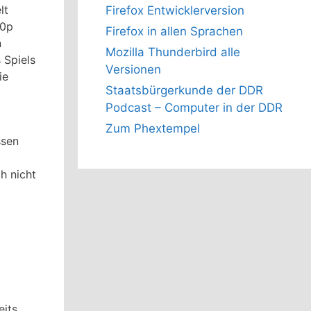
lt
Firefox Entwicklerversion
80p
Firefox in allen Sprachen
n
Mozilla Thunderbird alle
 Spiels
Versionen
ie
Staatsbürgerkunde der DDR
Podcast – Computer in der DDR
Zum Phextempel
ssen
h nicht
eits