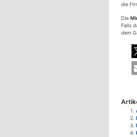
die Fi
Die
Mi
Falls 
dem Ga
Artik