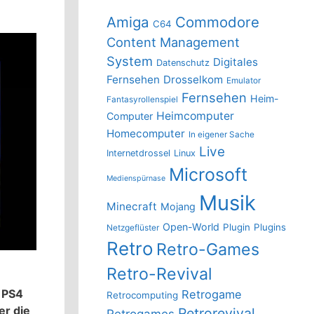
Amiga
Commodore
C64
Content Management
System
Digitales
Datenschutz
Fernsehen
Drosselkom
Emulator
Fernsehen
Heim-
Fantasyrollenspiel
Heimcomputer
Computer
Homecomputer
In eigener Sache
Live
Internetdrossel
Linux
Microsoft
Medienspürnase
Musik
Minecraft
Mojang
Open-World
Plugin
Plugins
Netzgeflüster
Retro
Retro-Games
Retro-Revival
e PS4
Retrogame
Retrocomputing
er die
Retrorevival
Retrogames