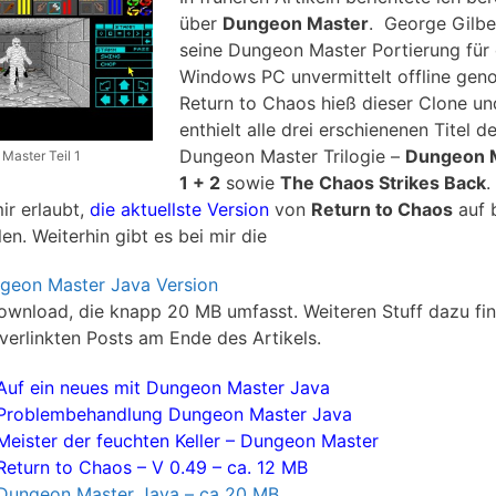
über
Dungeon Master
. George Gilbe
seine Dungeon Master Portierung für
Windows PC unvermittelt offline ge
Return to Chaos hieß dieser Clone un
enthielt alle drei erschienenen Titel de
Dungeon Master Trilogie –
Dungeon 
Master Teil 1
1 + 2
sowie
The Chaos Strikes Back
.
ir erlaubt,
die aktuellste Version
von
Return to Chaos
auf b
len. Weiterhin gibt es bei mir die
geon Master Java Version
wnload, die knapp 20 MB umfasst. Weiteren Stuff dazu fin
 verlinkten Posts am Ende des Artikels.
Auf ein neues mit Dungeon Master Java
Problembehandlung Dungeon Master Java
Meister der feuchten Keller – Dungeon Master
Return to Chaos – V 0.49 – ca. 12 MB
Dungeon Master Java – ca 20 MB