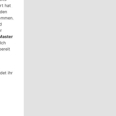
rt hat
 den
nommen.
d
r
Master
 Ich
ereit
det ihr