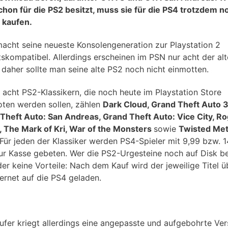
schon für die PS2 besitzt, muss sie für die PS4 trotzdem n
 kaufen.
acht seine neueste Konsolengeneration zur Playstation 2
skompatibel. Allerdings erscheinen im PSN nur acht der al
, daher sollte man seine alte PS2 noch nicht einmotten.
 acht PS2-Klassikern, die noch heute im Playstation Store
ten werden sollen, zählen
Dark Cloud, Grand Theft Auto 3
Theft Auto: San Andreas, Grand Theft Auto: Vice City, R
, The Mark of Kri, War of the Monsters
sowie
Twisted Met
 Für jeden der Klassiker werden PS4-Spieler mit 9,99 bzw. 1
ur Kasse gebeten. Wer die PS2-Urgesteine noch auf Disk be
ider keine Vorteile: Nach dem Kauf wird der jeweilige Titel ü
ternet auf die PS4 geladen.
ufer kriegt allerdings eine angepasste und aufgebohrte Ver