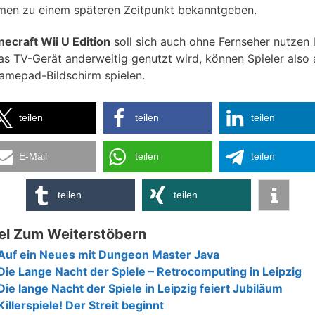
rmen zu einem späteren Zeitpunkt bekanntgeben.
necraft Wii U Edition
soll sich auch ohne Fernseher nutzen 
das TV-Gerät anderweitig genutzt wird, können Spieler also 
mepad-Bildschirm spielen.
teilen
teilen
teilen
E-Mail
teilen
teilen
teilen
teilen
el Zum Weiterstöbern
Auf ein Neues mit Dungeon Master Java
Die Lange Nacht der Spiele – Retrocomputing in Leipzig
Die lange Nacht der Spiele in Leipzig feiert Jubiläum
Killerspiele! Der Streit beginnt