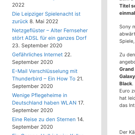
2022
Titel 
einmal
Die Leipziger Spielenacht ist
zurück
8. Mai 2022
Sony m
Netzgeflüster – Alter Fernseher
abwärt
stört ADSL für ein ganzes Dorf
Spiele
23. September 2020
Zu den
Gefährliches Internet
22.
angebo
September 2020
Grand 
E-Mail Verschlüsselung mit
Galaxy
Thunderbird – Ein How To
21.
Black
.
September 2020
Euro z
Wenige Pflegeheime in
hat le
Deutschland haben WLAN
17.
das In
September 2020
Eine Reise zu den Sternen
14.
September 2020
Der Kä