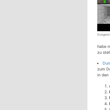
Dungeon 
habe m
zu stel
Dun
zum Do
in den