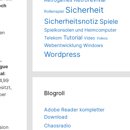
och
Sicherheit
Rollenspiel
Sicherheitsnotiz
Spiele
Spielkonsolen und Heimcomputer
ten
Tutorial
Telekom
Video
Videos
Webentwicklung
Windows
Wordpress
,
ogue
al:
4,99
sitzt,
Blogroll
ber
Adobe Reader kompletter
Download
Chaosradio
sion