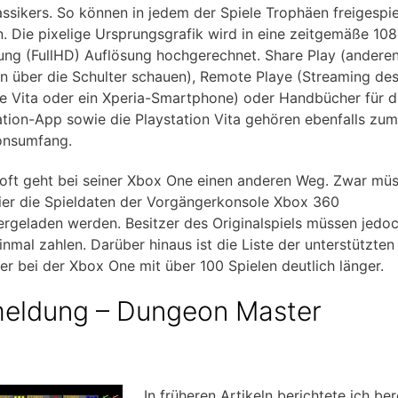
assikers. So können in jedem der Spiele Trophäen freigespie
. Die pixelige Ursprungsgrafik wird in eine zeitgemäße 10
ung (FullHD) Auflösung hochgerechnet. Share Play (andere
rn über die Schulter schauen), Remote Playe (Streaming des
ne Vita oder ein Xperia-Smartphone) oder Handbücher für d
ation-App sowie die Playstation Vita gehören ebenfalls zum
onsumfang.
oft geht bei seiner Xbox One einen anderen Weg. Zwar mü
ier die Spieldaten der Vorgängerkonsole Xbox 360
ergeladen werden. Besitzer des Originalspiels müssen jedoc
inmal zahlen. Darüber hinaus ist die Liste der unterstützten
ker bei der Xbox One mit über 100 Spielen deutlich länger.
meldung – Dungeon Master
In früheren Artikeln berichtete ich ber