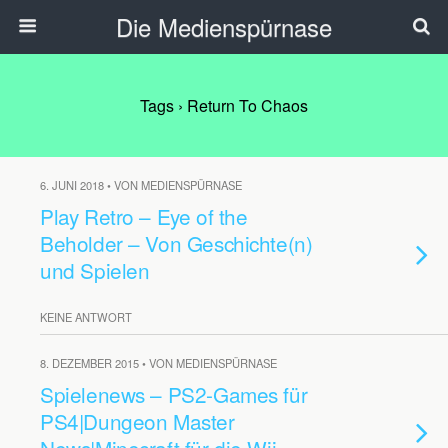
Die Medienspürnase
Tags › Return To Chaos
6. JUNI 2018 • VON MEDIENSPÜRNASE
Play Retro – Eye of the
Beholder – Von Geschichte(n)
und Spielen
KEINE ANTWORT
8. DEZEMBER 2015 • VON MEDIENSPÜRNASE
Spielenews – PS2-Games für
PS4|Dungeon Master