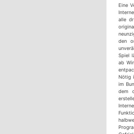
Eine V
Intern
alle d
origin
neunzi
den or
unverä
Spiel 
ab Win
entpa
Nötig 
im Bun
dem d
erstel
Inter
Funkti
halbwe
Progra