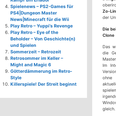
Kampf um Eriador
oberir
Spielenews – PS2-Games für
Zo-Li
PS4|Dungeon Master
der Un
News|Minecraft für die Wii
Play Retro – Yuppi’s Revenge
Die b
Play Retro – Eye of the
Clone
Beholder – Von Geschichte(n)
und Spielen
Das wa
Sommerzeit – Retrozeit
die G
Retrosommer im Keller –
Master
Might and Magic 6
Im Int
Götterdämmerung im Retro-
Versi
Style
ohne
aktue
Killerspiele! Der Streit beginnt
spi
irgen
Window
gleich.