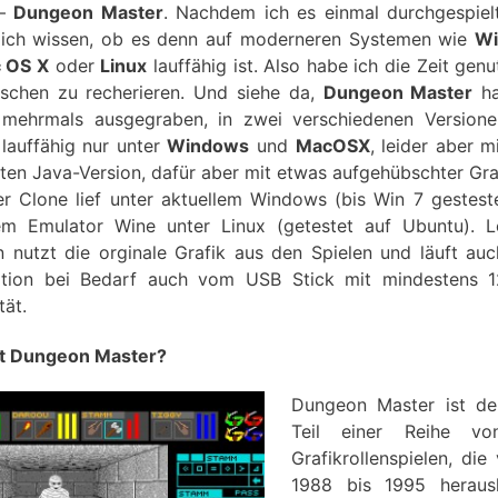
 –
Dungeon Master
. Nachdem ich es einmal durchgespiel
 ich wissen, ob es denn auf moderneren Systemen wie
Wi
 OS X
oder
Linux
lauffähig ist. Also habe ich die Zeit genu
sschen zu recherieren. Und siehe da,
Dungeon Master
ha
 mehrmals ausgegraben, in zwei verschiedenen Versione
lauffähig nur unter
Windows
und
MacOSX
, leider aber m
eten Java-Version, dafür aber mit etwas aufgehübschter Graf
er Clone lief unter aktuellem Windows (bis Win 7 gestest
m Emulator Wine unter Linux (getestet auf Ubuntu). L
n nutzt die orginale Grafik aus den Spielen und läuft au
lation bei Bedarf auch vom USB Stick mit mindestens
tät.
st Dungeon Master?
Dungeon Master ist de
Teil einer Reihe vo
Grafikrollenspielen, die
1988 bis 1995 heraus