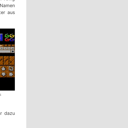
n Namen
ter aus
s
hr dazu