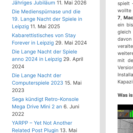
Jähriges Jubiläum
11. Mai 2026
spielt
wollte
Die Medienspürnase und die
7
,
Mac
19. Lange Nacht der Spiele in
ein bi
Leipzig
11. Mai 2025
gleich
Kabarettistisches von Stay
davon 
Forever in Leipzig
29. Mai 2024
veralt
Die Lange Nacht der Spiele
weiter
anno 2024 in Leipzig
29. April
mit de
2024
Versio
Instal
Die Lange Nacht der
Kapazi
Computerspiele 2023
15. Mai
2023
Was i
Sega kündigt Retro-Konsole
Mega Drive Mini 2 an
6. Juni
2022
YARPP – Yet Not Another
Related Post Plugin
13. Mai