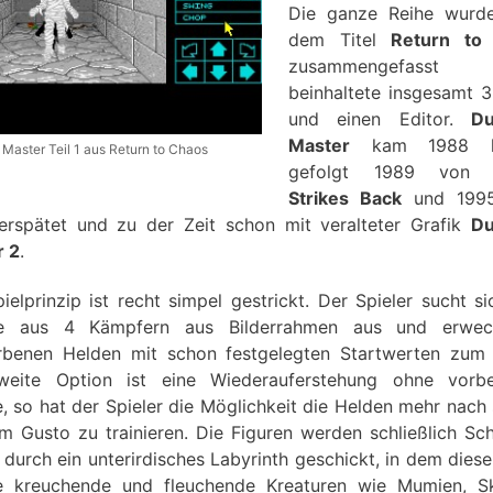
Die ganze Reihe wurde
dem Titel
Return to
zusammengefass
beinhaltete insgesamt 3
und einen Editor.
D
Master
kam 1988 he
Master Teil 1 aus Return to Chaos
gefolgt 1989 vo
Strikes Back
und 199
erspätet und zu der Zeit schon mit veralteter Grafik
D
r 2
.
ielprinzip ist recht simpel gestrickt. Der Spieler sucht si
e aus 4 Kämpfern aus Bilderrahmen aus und erwec
rbenen Helden mit schon festgelegten Startwerten zum
weite Option ist eine Wiederauferstehung ohne vorber
e, so hat der Spieler die Möglichkeit die Helden mehr nach
m Gusto zu trainieren. Die Figuren werden schließlich Schr
t durch ein unterirdisches Labyrinth geschickt, in dem dies
e kreuchende und fleuchende Kreaturen wie Mumien, Sk