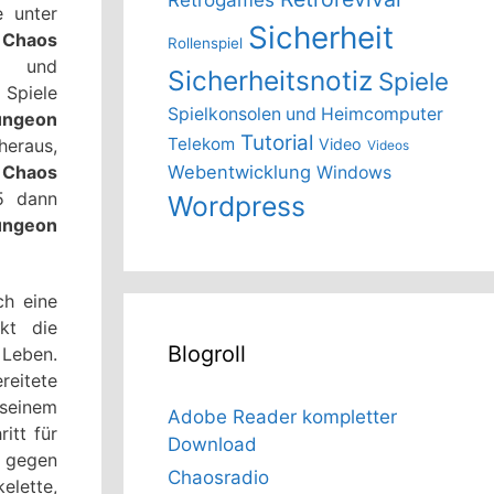
 unter
Sicherheit
 Chaos
Rollenspiel
t und
Sicherheitsnotiz
Spiele
 Spiele
Spielkonsolen und Heimcomputer
ungeon
Tutorial
Telekom
Video
raus,
Videos
Webentwicklung
n
Chaos
Windows
5 dann
Wordpress
ungeon
ch eine
kt die
Blogroll
 Leben.
eitete
 seinem
Adobe Reader kompletter
itt für
Download
e gegen
Chaosradio
elette,