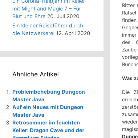
Ein Corona-Halbjahr im Keller
Ritter
mit Might and Magic 7 – Für
Rätsel
Blut und Ehre
20. Juli 2020
finden
Ein kleiner Reiseführer durch
Gegner
die Netzwerkerei
12. April 2020
immer 
des G
Zauber
vorli
Runens
Ähnliche Artikel
Was zu
Problembehebung Dungeon
Die Zi
erreic
Master Java
zerstö
Auf ein Neues mit Dungeon
zusam
Master Java
wiede
Retrosommer im feuchten
magisc
Keller: Dragon Cave und der
Dunge