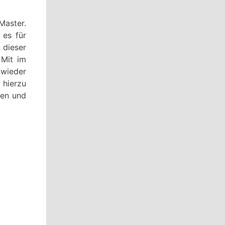
Master.
 es für
 dieser
 Mit im
 wieder
 hierzu
ken und