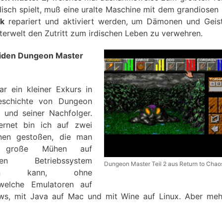
disch spielt, muß eine uralte Maschine mit dem grandiose
nk
repariert und aktiviert werden, um Dämonen und Geis
terwelt den Zutritt zum irdischen Leben zu verwehren.
eiden Dungeon Master
r ein kleiner Exkurs in
eschichte von Dungeon
 und seiner Nachfolger.
ernet bin ich auf zwei
onen gestoßen, die man
 große Mühen auf
llen Betriebssystem
Dungeon Master Teil 2 aus Return to Chao
elen kann, ohne
dwelche Emulatoren auf
s, mit Java auf Mac und mit Wine auf Linux. Aber me