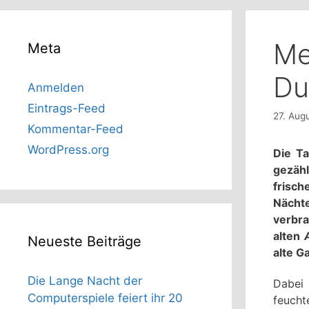
Me
Meta
Du
Anmelden
Eintrags-Feed
27. Aug
Kommentar-Feed
WordPress.org
Die Ta
gezähl
frisch
Nächte
verbra
alten
Neueste Beiträge
alte G
Die Lange Nacht der
Dabei 
Computerspiele feiert ihr 20
feucht