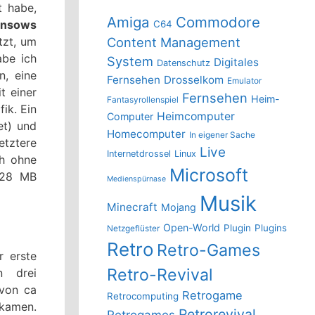
t habe,
Amiga
Commodore
nsows
C64
tzt, um
Content Management
be ich
System
Digitales
Datenschutz
n, eine
Fernsehen
Drosselkom
Emulator
it einer
Fernsehen
Heim-
Fantasyrollenspiel
ik. Ein
Heimcomputer
Computer
et) und
Homecomputer
In eigener Sache
etztere
Live
Internetdrossel
Linux
ch ohne
Microsoft
 128 MB
Medienspürnase
Musik
Minecraft
Mojang
Open-World
Plugin
Plugins
Netzgeflüster
Retro
Retro-Games
r erste
Retro-Revival
n drei
 von ca
Retrogame
Retrocomputing
kamen.
Retrorevival
Retrogames