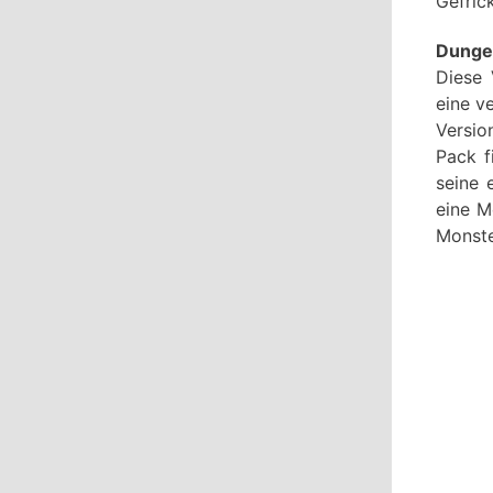
Gefric
Dunge
Diese 
eine v
Versio
Pack f
seine 
eine M
Monste