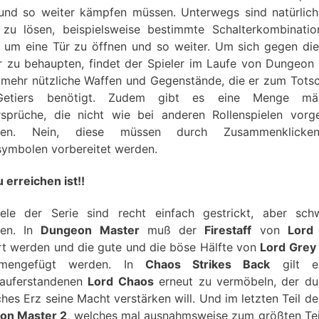
 und so weiter kämpfen müssen. Unterwegs sind natürlich
 zu lösen, beispielsweise bestimmte Schalterkombinati
, um eine Tür zu öffnen und so weiter. Um sich gegen die
 zu behaupten, findet der Spieler im Laufe von Dungeon
mehr nützliche Waffen und Gegenstände, die er zum Tots
etiers benötigt. Zudem gibt es eine Menge mäc
sprüche, die nicht wie bei anderen Rollenspielen vorge
egen. Nein, diese müssen durch Zusammenklick
ymbolen vorbereitet werden.
 erreichen ist!!
ele der Serie sind recht einfach gestrickt, aber sc
hen. In
Dungeon Master
muß der
Firestaff
von
Lord
rt werden und die gute und die böse Hälfte von
Lord Grey
mengefügt werden. In
Chaos Strikes Back
gilt e
rauferstandenen
Lord Chaos
erneut zu vermöbeln, der du
hes Erz seine Macht verstärken will. Und im letzten Teil der
on Master 2
, welches mal ausnahmsweise zum größten Teil