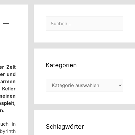
 –
Suchen
nach:
Kategorien
er Zeit
ler und
 warmen
Kategorien
 Keller
 meinen
spielt,
n.
auch in
Schlagwörter
byrinth