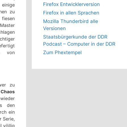
Firefox Entwicklerversion
 einige
onen zu
Firefox in allen Sprachen
 fiesen
Mozilla Thunderbird alle
 Master
Versionen
chlagen
Staatsbürgerkunde der DDR
htiger
Podcast – Computer in der DDR
fertigt
en von
Zum Phextempel
hwer zu
 Chaos
wieder
s den
rch ein
 Serie,
 völlig