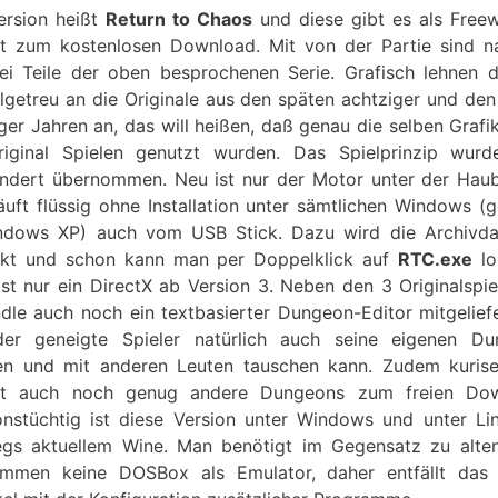
ersion heißt
Return to Chaos
und diese gibt es als Free
et zum kostenlosen Download. Mit von der Partie sind na
rei Teile der oben besprochenen Serie. Grafisch lehnen d
algetreu an die Originale aus den späten achtziger und den
ger Jahren an, das will heißen, daß genau die selben Grafi
iginal Spielen genutzt wurden. Das Spielprinzip wur
ndert übernommen. Neu ist nur der Motor unter der Hau
läuft flüssig ohne Installation unter sämtlichen Windows (g
dows XP) auch vom USB Stick. Dazu wird die Archivda
ckt und schon kann man per Doppelklick auf
RTC.exe
lo
ist nur ein DirectX ab Version 3. Neben den 3 Originalspie
dle auch noch ein textbasierter Dungeon-Editor mitgeliefe
er geneigte Spieler natürlich auch seine eigenen Du
len und mit anderen Leuten tauschen kann. Zudem kuris
net auch noch genug andere Dungeons zum freien Dow
onstüchtig ist diese Version unter Windows und unter Li
gs aktuellem Wine. Man benötigt im Gegensatz zu alt
mmen keine DOSBox als Emulator, daher entfällt das 