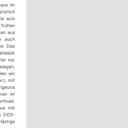
ware im
türlich
ie sich
 frühen
ken aus
de auch
be. Das
etestet
tei nur
slegen.
len wir
rt, mit
ngeons
eren im
nload.
nux mit
en DOS-
lästige