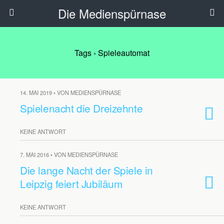
Die Medienspürnase
Tags › Spieleautomat
14. MAI 2019 • VON MEDIENSPÜRNASE
Spielenacht die Dreizehnte
KEINE ANTWORT
7. MAI 2016 • VON MEDIENSPÜRNASE
Die lange Nacht der Spiele in
Leipzig feiert Jubiläum
KEINE ANTWORT