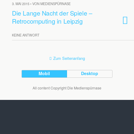
3. MAI 2015 • VON MEDIENSPÜRNASE
Die Lange Nacht der Spiele –
Retrocomputing in Leipzig
KEINE ANTWORT
Zum Seitenanfang
Mobil
Desktop
All content Copyright Die Medienspürnase