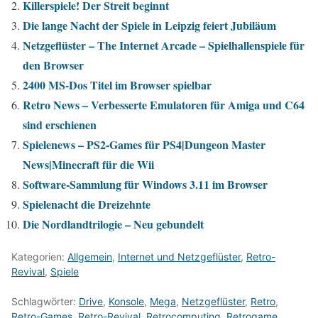
Killerspiele! Der Streit beginnt
Die lange Nacht der Spiele in Leipzig feiert Jubiläum
Netzgeflüster – The Internet Arcade – Spielhallenspiele für
den Browser
2400 MS-Dos Titel im Browser spielbar
Retro News – Verbesserte Emulatoren für Amiga und C64
sind erschienen
Spielenews – PS2-Games für PS4|Dungeon Master
News|Minecraft für die Wii
Software-Sammlung für Windows 3.11 im Browser
Spielenacht die Dreizehnte
Die Nordlandtrilogie – Neu gebundelt
Kategorien:
Allgemein
,
Internet und Netzgeflüster
,
Retro-
Revival
,
Spiele
Schlagwörter:
Drive
,
Konsole
,
Mega
,
Netzgeflüster
,
Retro
,
Retro-Games
,
Retro-Revival
,
Retrocomputing
,
Retrogame
,