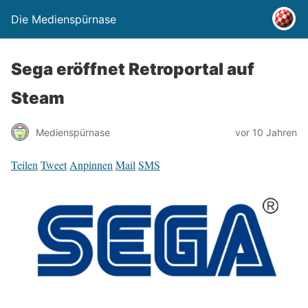
Die Medienspürnase
Sega eröffnet Retroportal auf
Steam
Medienspürnase
vor 10 Jahren
Teilen
Tweet
Anpinnen
Mail
SMS