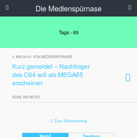
Die Medienspürnase
Tags › 65
4. MAI 2015 • VON MEDIENSPÜRNASE
Kurz gemeldet – Nachfolger
des C64 soll als MEGA65
erscheinen
KEINE ANTWORT
Zum Seitenanfang
Mobil
Desktop