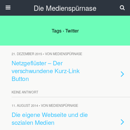
Die Medienspürnase
Tags › Twitter
21. DEZEMBER 2015 • VON MEDIENSPÜRNASE
Netzgeflüster – Der
verschwundene Kurz-Link
Button
KEINE ANTWORT
11. AUGUST 2014 • VON MEDIENSPÜRNASE
Die eigene Webseite und die
sozialen Medien