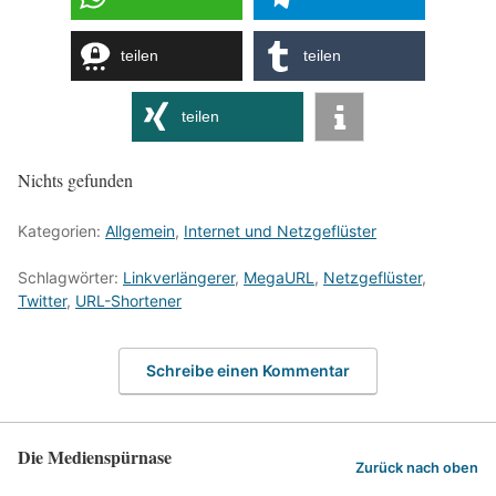
teilen
teilen
teilen
Nichts gefunden
Kategorien:
Allgemein
,
Internet und Netzgeflüster
Schlagwörter:
Linkverlängerer
,
MegaURL
,
Netzgeflüster
,
Twitter
,
URL-Shortener
Schreibe einen Kommentar
Die Medienspürnase
Zurück nach oben