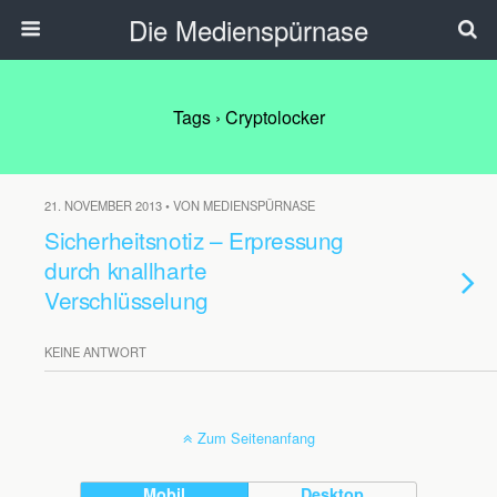
Die Medienspürnase
Tags › Cryptolocker
21. NOVEMBER 2013 • VON MEDIENSPÜRNASE
Sicherheitsnotiz – Erpressung
durch knallharte
Verschlüsselung
KEINE ANTWORT
Zum Seitenanfang
Mobil
Desktop