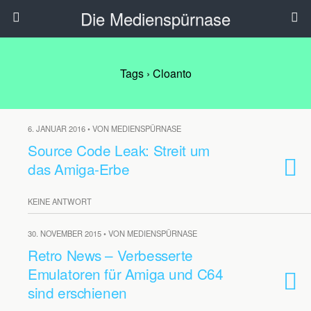
Die Medienspürnase
Tags › Cloanto
6. JANUAR 2016 • VON MEDIENSPÜRNASE
Source Code Leak: Streit um
das Amiga-Erbe
KEINE ANTWORT
30. NOVEMBER 2015 • VON MEDIENSPÜRNASE
Retro News – Verbesserte
Emulatoren für Amiga und C64
sind erschienen