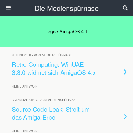
Die Medienspürnase
Tags › AmigaOS 4.1
8. JUNI 2016 • VON MEDIENSPÜRNASE
Retro Computing: WinUAE
3.3.0 widmet sich AmigaOS 4.x
KEINE ANTWORT
6. JANUAR 2016 • VON MEDIENSPÜRNASE
Source Code Leak: Streit um
das Amiga-Erbe
KEINE ANTWORT