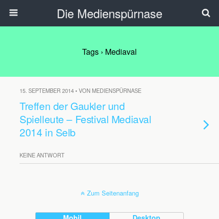
Die Medienspürnase
Tags › Mediaval
15. SEPTEMBER 2014 • VON MEDIENSPÜRNASE
Treffen der Gaukler und
Spielleute – Festival Mediaval
2014 in Selb
KEINE ANTWORT
Zum Seitenanfang
Mobil
Desktop