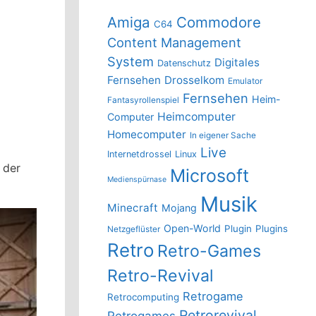
Amiga
Commodore
C64
Content Management
System
Digitales
Datenschutz
Fernsehen
Drosselkom
Emulator
Fernsehen
Heim-
Fantasyrollenspiel
Heimcomputer
Computer
Homecomputer
In eigener Sache
Live
Internetdrossel
Linux
 der
Microsoft
Medienspürnase
Musik
Minecraft
Mojang
Open-World
Plugin
Plugins
Netzgeflüster
Retro
Retro-Games
Retro-Revival
Retrogame
Retrocomputing
Retrorevival
Retrogames