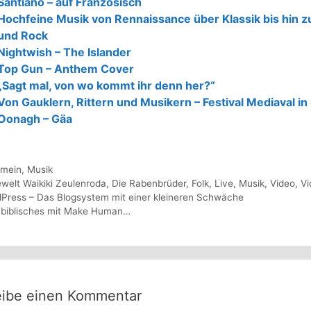
Santiano – auf Französisch
Hochfeine Musik von Rennaissance über Klassik bis hin z
und Rock
Nightwish – The Islander
Top Gun – Anthem Cover
„Sagt mal, von wo kommt ihr denn her?“
Von Gauklern, Rittern und Musikern – Festival Mediaval in
Oonagh – Gäa
gorien
emein
,
Musik
agwörter
welt Waikiki Zeulenroda
,
Die Rabenbrüder
,
Folk
,
Live
,
Musik
,
Video
,
Vi
Press – Das Blogsystem mit einer kleineren Schwäche
 biblisches mit Make Human…
eibe einen Kommentar