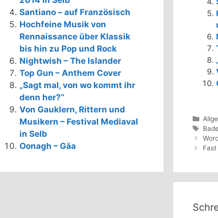
2014 in Selb
Santiano – auf Französisch
Hochfeine Musik von
Rennaissance über Klassik
bis hin zu Pop und Rock
Nightwish – The Islander
Top Gun – Anthem Cover
„Sagt mal, von wo kommt ihr
denn her?“
Von Gauklern, Rittern und
Kate
Allg
Musikern – Festival Mediaval
Schl
Bade
in Selb
Word
Oonagh – Gäa
Fast
Schr