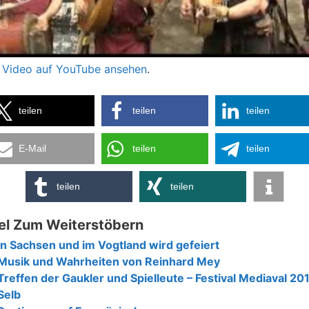
 Video auf YouTube ansehen
.
teilen
teilen
teilen
E-Mail
teilen
teilen
teilen
teilen
el Zum Weiterstöbern
In Sachsen und im Vogtland wird gefeiert
Musik und Wahrheiten von Reinhard Mey
Treffen der Gaukler und Spielleute – Festival Mediaval 201
Selb