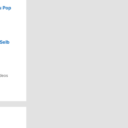
u Pop
 Selb
deos