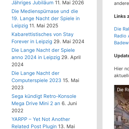
Jähriges Jubiläum
11. Mai 2026
andere
Die Medienspürnase und die
Links 
19. Lange Nacht der Spiele in
Leipzig
11. Mai 2025
Die Ra
Kabarettistisches von Stay
Radio 
Forever in Leipzig
29. Mai 2024
Badewe
Die Lange Nacht der Spiele
Update
anno 2024 in Leipzig
29. April
2024
Hier n
Die Lange Nacht der
aktuel
Computerspiele 2023
15. Mai
2023
Die R
Sega kündigt Retro-Konsole
Mega Drive Mini 2 an
6. Juni
2022
YARPP – Yet Not Another
Related Post Plugin
13. Mai