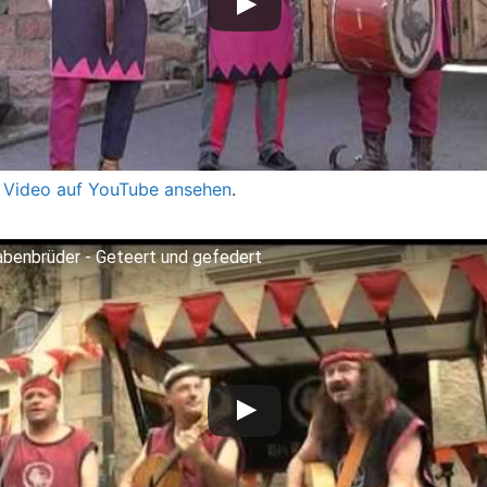
 Video auf YouTube ansehen
.
abenbrüder - Geteert und gefedert