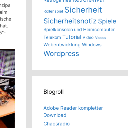
nzips
Sicherheit
Rollenspiel
beim
nische
Sicherheitsnotiz
Spiele
hat.
Spielkonsolen und Heimcomputer
5“-
Tutorial
Telekom
Video
Videos
Webentwicklung
Windows
Wordpress
Blogroll
Adobe Reader kompletter
Download
Chaosradio