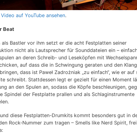
 Video auf YouTube ansehen
.
r Beat
als Bastler vor ihm setzt er die acht Festplatten seiner
uktion nicht als Lautsprecher für Sounddateien ein – einfach
spulen an deren Schreib- und Leseköpfen mit Wechselspa
chicken, auf dass die in Schwingung geraten und den Klang
bringen, dass ist Paweł Zadrożniak „zu einfach“, wie er auf 
te schreibt. Stattdessen legt er gezielt für einen Moment l
ng an den Spulen an, sodass die Köpfe beschleunigen, geg
le Spindel der Festplatte prallen und als Schlaginstrumente
len.
und diese Festplatten-Drumkits kommt besonders gut in d
den Rock-Nummer zum tragen – Smells like Nerd Spirit, fre
a: