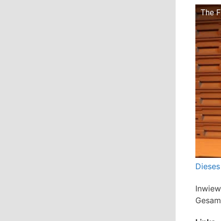
The F
Dieses
Inwiew
Gesamtk