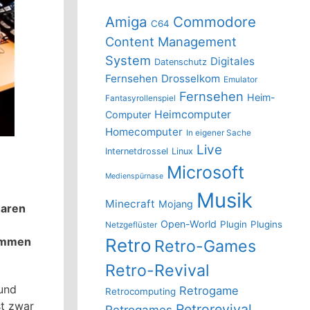
Amiga
Commodore
C64
Content Management
System
Digitales
Datenschutz
Fernsehen
Drosselkom
Emulator
Fernsehen
Heim-
Fantasyrollenspiel
Heimcomputer
Computer
Homecomputer
In eigener Sache
Live
Internetdrossel
Linux
Microsoft
Medienspürnase
Musik
Minecraft
Mojang
waren
Open-World
Plugin
Plugins
Netzgeflüster
sammen
Retro
Retro-Games
Retro-Revival
und
Retrogame
Retrocomputing
st zwar
Retrorevival
Retrogames