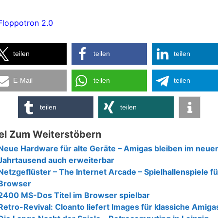
Floppotron 2.0
teilen
teilen
teilen
E-Mail
teilen
teilen
teilen
teilen
el Zum Weiterstöbern
Neue Hardware für alte Geräte – Amigas bleiben im neue
Jahrtausend auch erweiterbar
Netzgeflüster – The Internet Arcade – Spielhallenspiele f
Browser
2400 MS-Dos Titel im Browser spielbar
Retro-Revival: Cloanto liefert Images für klassiche Amiga