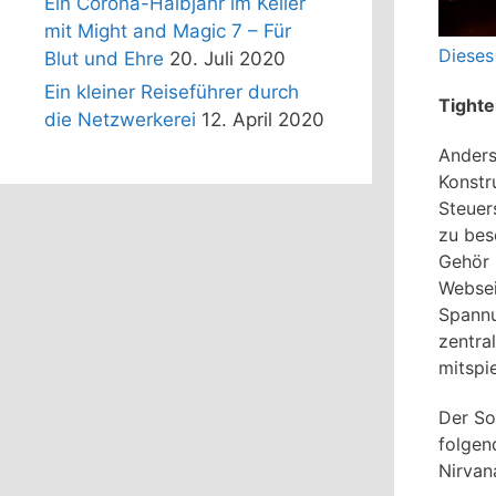
Ein Corona-Halbjahr im Keller
mit Might and Magic 7 – Für
Dieses
Blut und Ehre
20. Juli 2020
Ein kleiner Reiseführer durch
Tighte
die Netzwerkerei
12. April 2020
Anders 
Konstr
Steuer
zu bes
Gehör 
Websei
Spannu
zentra
mitspie
Der So
folgen
Nirvan