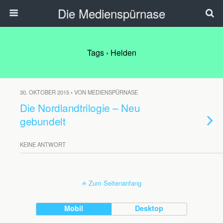
Die Medienspürnase
Tags › Helden
30. OKTOBER 2015 • VON MEDIENSPÜRNASE
Die Nordlandtrilogie – Neu
gebundelt
KEINE ANTWORT
Zum Seitenanfang
Mobil
Desktop