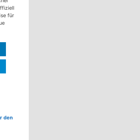
cher
fiziell
se für
ue
ür den