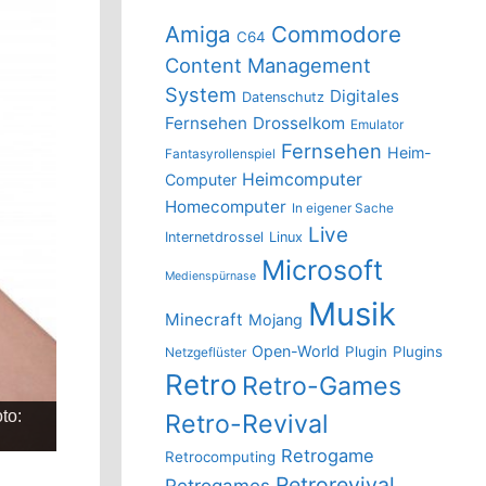
Amiga
Commodore
C64
Content Management
System
Digitales
Datenschutz
Fernsehen
Drosselkom
Emulator
Fernsehen
Heim-
Fantasyrollenspiel
Heimcomputer
Computer
Homecomputer
In eigener Sache
Live
Internetdrossel
Linux
Microsoft
Medienspürnase
Musik
Minecraft
Mojang
Open-World
Plugin
Plugins
Netzgeflüster
Retro
Retro-Games
nment
Retro-Revival
Retrogame
Retrocomputing
Retrorevival
Retrogames