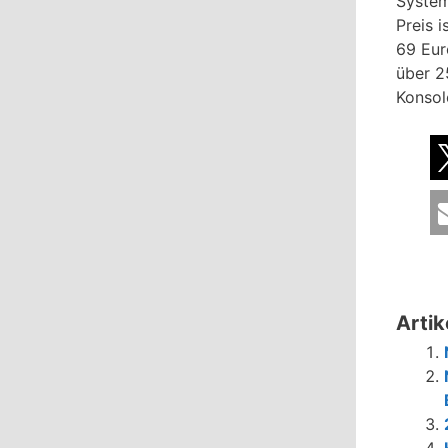
System
Preis i
69 Eur
über 2
Konsol
Artik