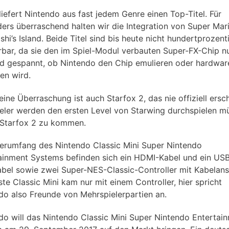
liefert Nintendo aus fast jedem Genre einen Top-Titel. Für
ers überraschend halten wir die Integration von Super Ma
hi’s Island. Beide Titel sind bis heute nicht hundertprozent
rbar, da sie den im Spiel-Modul verbauten Super-FX-Chip n
nd gespannt, ob Nintendo den Chip emulieren oder hardware
en wird.
leine Überraschung ist auch Starfox 2, das nie offiziell ersc
pieler werden den ersten Level von Starwing durchspielen m
Starfox 2 zu kommen.
ferumfang des Nintendo Classic Mini Super Nintendo
ainment Systems befinden sich ein HDMI-Kabel und ein US
bel sowie zwei Super-NES-Classic-Controller mit Kabelans
ste Classic Mini kam nur mit einem Controller, hier spricht
do also Freunde von Mehrspielerpartien an.
do will das Nintendo Classic Mini Super Nintendo Entertai