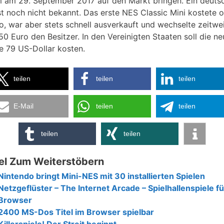
 am 29. September 2017 auf den Markt bringen. Ein deuts
st noch nicht bekannt. Das erste NES Classic Mini kostete of
o, war aber stets schnell ausverkauft und wechselte zeitwei
50 Euro den Besitzer. In den Vereinigten Staaten soll die ne
e 79 US-Dollar kosten.
teilen
teilen
teilen
E-Mail
teilen
teilen
teilen
teilen
el Zum Weiterstöbern
Nintendo bringt Mini-NES mit 30 installierten Spielen
Netzgeflüster – The Internet Arcade – Spielhallenspiele f
Browser
2400 MS-Dos Titel im Browser spielbar