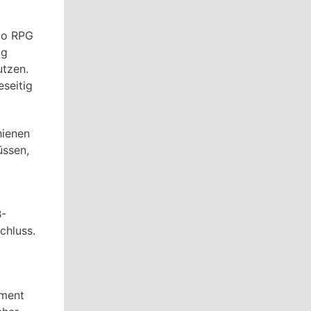
rio RPG
ig
utzen.
seitig
hienen
üssen,
B-
chluss.
nment