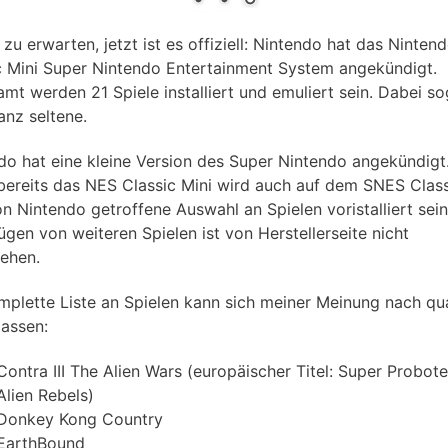
zu erwarten, jetzt ist es offiziell: Nintendo hat das Ninten
c Mini Super Nintendo Entertainment System angekündigt.
amt werden 21 Spiele installiert und emuliert sein. Dabei so
anz seltene.
do hat eine kleine Version des Super Nintendo angekündigt
bereits das NES Classic Mini wird auch auf dem SNES Class
on Nintendo getroffene Auswahl an Spielen voristalliert sei
ügen von weiteren Spielen ist von Herstellerseite nicht
ehen.
mplette Liste an Spielen kann sich meiner Meinung nach qua
lassen:
Contra III The Alien Wars (europäischer Titel: Super Probote
Alien Rebels)
Donkey Kong Country
EarthBound