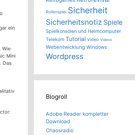
Sicherheit
Rollenspiel
do
Sicherheitsnotiz
Spiele
gar ein
Spielkonsolen und Heimcomputer
Tutorial
Telekom
Video
Videos
Webentwicklung
Windows
. Wie
Wordpress
ic Mini
n. Das
litativ
Blogroll
ctor:
Adobe Reader kompletter
Download
Chaosradio