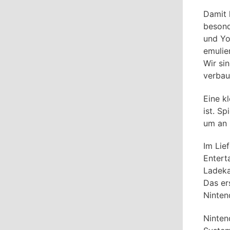
Damit 
besond
und Yos
emulie
Wir si
verbau
Eine k
ist. S
um an 
Im Lie
Entert
Ladeka
Das er
Ninten
Ninten