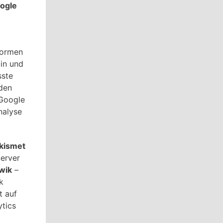
ogle
formen
ain und
sste
 den
Google
nalyse
kismet
Server
wik
–
k
t auf
ytics