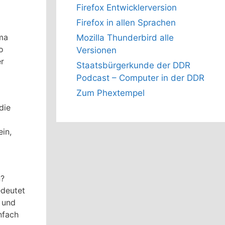
Firefox Entwicklerversion
Firefox in allen Sprachen
ema
Mozilla Thunderbird alle
o
Versionen
r
Staatsbürgerkunde der DDR
Podcast – Computer in der DDR
Zum Phextempel
die
in,
n?
edeutet
r und
nfach