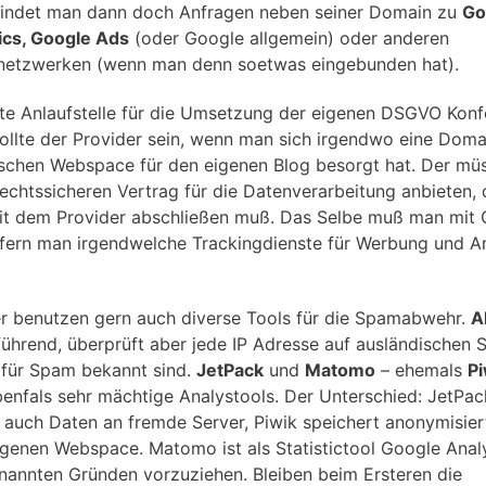
findet man dann doch Anfragen neben seiner Domain zu
Go
ics, Google Ads
(oder Google allgemein) oder anderen
etzwerken (wenn man denn soetwas eingebunden hat).
ste Anlaufstelle für die Umsetzung der eigenen DSGVO Kon
sollte der Provider sein, wenn man sich irgendwo eine Dom
sschen Webspace für den eigenen Blog besorgt hat. Der mü
rechtssicheren Vertrag für die Datenverarbeitung anbieten,
t dem Provider abschließen muß. Das Selbe muß man mit 
ofern man irgendwelche Trackingdienste für Werbung und A
r benutzen gern auch diverse Tools für die Spamabwehr.
A
 führend, überprüft aber jede IP Adresse auf ausländischen 
 für Spam bekannt sind.
JetPack
und
Matomo
– ehemals
Pi
benfals sehr mächtige Analystools. Der Unterschied: JetPac
 auch Daten an fremde Server, Piwik speichert anonymisier
genen Webspace. Matomo ist als Statistictool Google Anal
nannten Gründen vorzuziehen. Bleiben beim Ersteren die