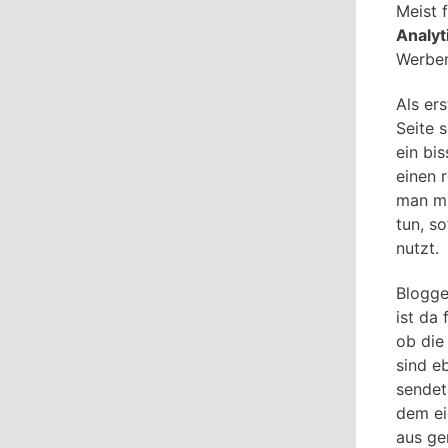
Meist 
Analyt
Werben
Als er
Seite 
ein bi
einen 
man mi
tun, s
nutzt.
Blogge
ist da
ob die
sind e
sendet
dem ei
aus ge