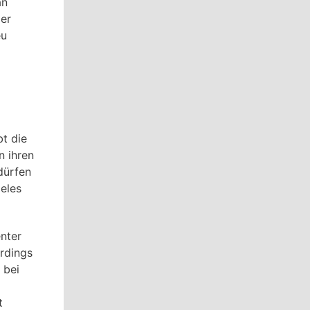
an
der
eu
bt die
n ihren
dürfen
ieles
nter
rdings
 bei
t