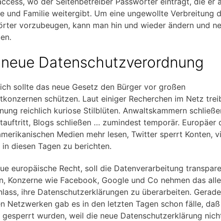
taccess, wo der Seitenbetreiber Passwörter einträgt, die er 
e und Familie weitergibt. Um eine ungewollte Verbreitung 
rter vorzubeugen, kann man hin und wieder ändern und n
en.
 neue Datenschutzverordnung
lich sollte das neue Gesetz den Bürger vor großen
etkonzernen schützen. Laut einiger Recherchen im Netz trei
nung reichlich kuriose Stilblüten. Anwaltskammern schließe
etauftritt, Blogs schließen … zumindest temporär. Europäer 
amerikanischen Medien mehr lesen, Twitter sperrt Konten, v
s in diesen Tagen zu berichten.
ue europäische Recht, soll die Datenverarbeitung transpare
, Konzerne wie Facebook, Google und Co nehmen das alle
lass, ihre Datenschutzerklärungen zu überarbeiten. Gerade
en Netzwerken gab es in den letzten Tagen schon fälle, daß
 gesperrt wurden, weil die neue Datenschutzerklärung nich