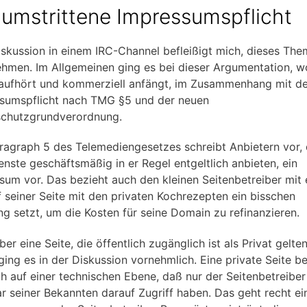
 umstrittene Impressumspflicht
iskussion in einem IRC-Channel befleißigt mich, dieses Th
hmen. Im Allgemeinen ging es bei dieser Argumentation, w
 aufhört und kommerziell anfängt, im Zusammenhang mit de
sumspflicht nach TMG §5 und der neuen
chutzgrundverordnung.
ragraph 5 des Telemediengesetzes schreibt Anbietern vor, 
ienste geschäftsmäßig in er Regel entgeltlich anbieten, ein
sum vor. Das bezieht auch den kleinen Seitenbetreiber mit e
f seiner Seite mit den privaten Kochrezepten ein bisschen
g setzt, um die Kosten für seine Domain zu refinanzieren.
er eine Seite, die öffentlich zugänglich ist als Privat gelte
ing es in der Diskussion vornehmlich. Eine private Seite b
ch auf einer technischen Ebene, daß nur der Seitenbetreibe
ar seiner Bekannten darauf Zugriff haben. Das geht recht ei