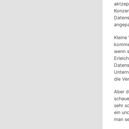
aktzep
Konzer
Datens
angepa
Kleine
kommen
wenn si
Erleic
Datens
Untern
die Ve
Aber d
schaue
sehr s
ein un
man se