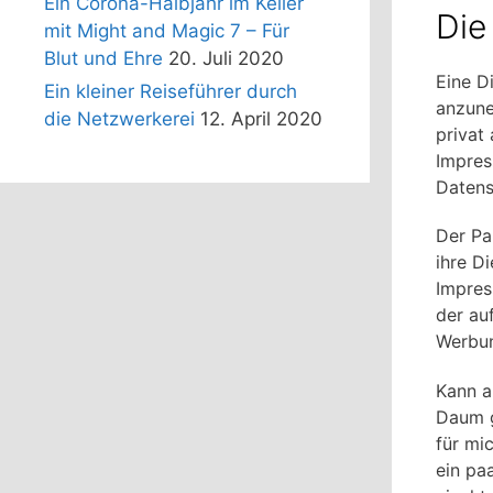
Ein Corona-Halbjahr im Keller
Die
mit Might and Magic 7 – Für
Blut und Ehre
20. Juli 2020
Eine D
Ein kleiner Reiseführer durch
anzune
die Netzwerkerei
12. April 2020
privat
Impres
Datens
Der Pa
ihre D
Impres
der au
Werbun
Kann ab
Daum g
für mi
ein pa