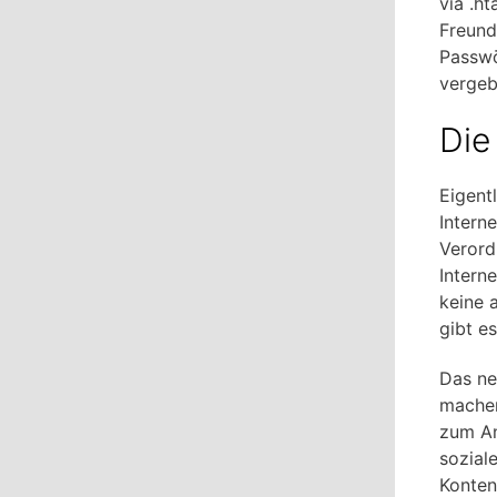
via .h
Freund
Passwö
vergeb
Die
Eigent
Intern
Verord
Intern
keine 
gibt e
Das ne
machen
zum An
sozial
Konten