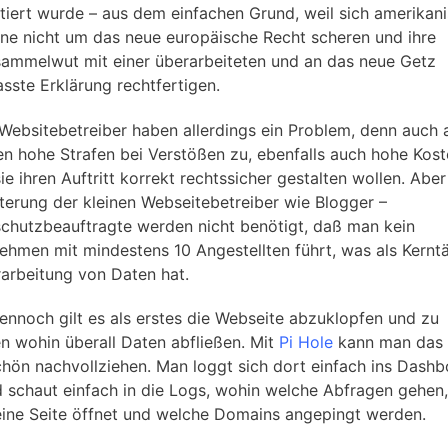
tiert wurde – aus dem einfachen Grund, weil sich amerikan
ne nicht um das neue europäische Recht scheren und ihre
ammelwut mit einer überarbeiteten und an das neue Getz
sste Erklärung rechtfertigen.
 Websitebetreiber haben allerdings ein Problem, denn auch a
 hohe Strafen bei Verstößen zu, ebenfalls auch hohe Kost
e ihren Auftritt korrekt rechtssicher gestalten wollen. Aber
hterung der kleinen Webseitebetreiber wie Blogger –
chutzbeauftragte werden nicht benötigt, daß man kein
ehmen mit mindestens 10 Angestellten führt, was als Kerntä
rarbeitung von Daten hat.
ennoch gilt es als erstes die Webseite abzuklopfen und zu
n wohin überall Daten abfließen. Mit
Pi Hole
kann man das 
chön nachvollziehen. Man loggt sich dort einfach ins Dash
d schaut einfach in die Logs, wohin welche Abfragen gehen
ine Seite öffnet und welche Domains angepingt werden.