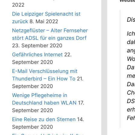
2022
Die Leipziger Spielenacht ist
Di
zurück
8. Mai 2022
Netzgeflüster – Alter Fernseher
Ich
stört ADSL für ein ganzes Dorf
dah
23. September 2020
an
Gefährliches Internet
22.
Wo
September 2020
Da
E-Mail Verschlüsselung mit
me
Thunderbird – Ein How To
21.
Dah
September 2020
Ch
Wenige Pflegeheime in
DS
Deutschland haben WLAN
17.
er
September 2020
Feh
Eine Reise zu den Sternen
14.
September 2020