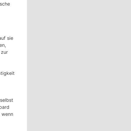
ische
uf sie
en,
 zur
tigkeit
selbst
board
, wenn