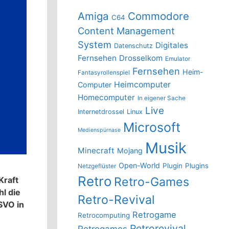
Amiga
Commodore
C64
Content Management
System
Digitales
Datenschutz
Fernsehen
Drosselkom
Emulator
Fernsehen
Heim-
Fantasyrollenspiel
Heimcomputer
Computer
Homecomputer
In eigener Sache
Live
Internetdrossel
Linux
Microsoft
Medienspürnase
Musik
Minecraft
Mojang
Open-World
Plugin
Plugins
Netzgeflüster
Retro
Kraft
Retro-Games
hl die
Retro-Revival
SVO in
Retrogame
Retrocomputing
Retrorevival
Retrogames