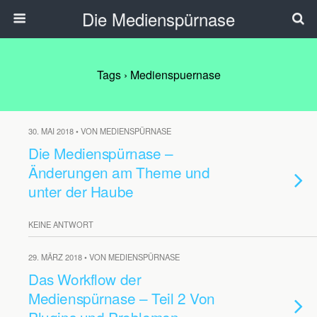
Die Medienspürnase
Tags › Medienspuernase
30. MAI 2018 • VON MEDIENSPÜRNASE
Die Medienspürnase –
Änderungen am Theme und
unter der Haube
KEINE ANTWORT
29. MÄRZ 2018 • VON MEDIENSPÜRNASE
Das Workflow der
Medienspürnase – Teil 2 Von