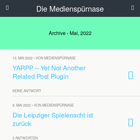
Die Medienspürnase
Archive › Mai, 2022
13. MAI 2022 • VON MEDIENSPÜRNASE
YARPP – Yet Not Another
Related Post Plugin
KEINE ANTWORT
8. MAI 2022 • VON MEDIENSPÜRNASE
Die Leipziger Spielenacht ist
zurück
2 ANTWORTEN