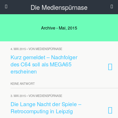
Die Medienspürnase
Archive › Mai, 2015
4. MAI 2015 • VON MEDIENSPÜRNASE
Kurz gemeldet – Nachfolger
des C64 soll als MEGA65
erscheinen
KEINE ANTWORT
3. MAI 2015 • VON MEDIENSPÜRNASE
Die Lange Nacht der Spiele –
Retrocomputing in Leipzig