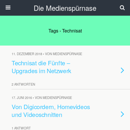
Die Medienspürnase
Tags › Technisat
11. DEZEMBER 2018 • VON MEDIENSPÜRNASE
Technisat die Fünfte –
Upgrades im Netzwerk
2 ANTWORTEN
17. JUNI 2016 • VON MEDIENSPÜRNASE
Von Digicordern, Homevideos
und Videoschnitten
1 ANTWORT