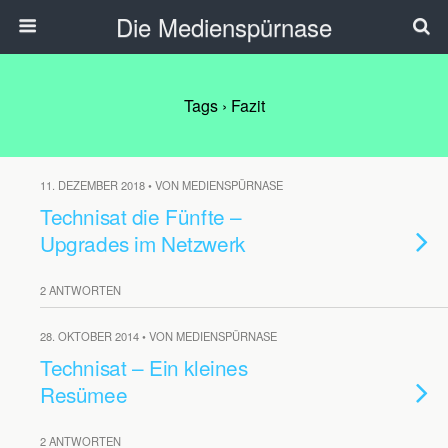
Die Medienspürnase
Tags › Fazit
11. DEZEMBER 2018 • VON MEDIENSPÜRNASE
Technisat die Fünfte –
Upgrades im Netzwerk
2 ANTWORTEN
28. OKTOBER 2014 • VON MEDIENSPÜRNASE
Technisat – Ein kleines
Resümee
2 ANTWORTEN