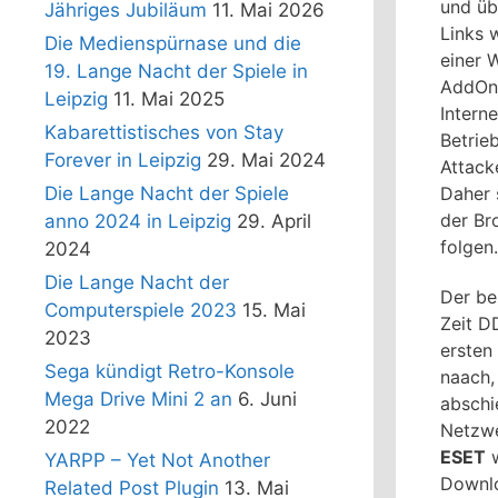
und üb
Jähriges Jubiläum
11. Mai 2026
Links 
Die Medienspürnase und die
einer 
19. Lange Nacht der Spiele in
AddOn 
Leipzig
11. Mai 2025
Intern
Kabarettistisches von Stay
Betrie
Forever in Leipzig
29. Mai 2024
Attack
Daher s
Die Lange Nacht der Spiele
der B
anno 2024 in Leipzig
29. April
folgen.
2024
Die Lange Nacht der
Der b
Computerspiele 2023
15. Mai
Zeit D
2023
ersten
Sega kündigt Retro-Konsole
naach,
Mega Drive Mini 2 an
6. Juni
abschi
2022
Netzwe
ESET
w
YARPP – Yet Not Another
Downlo
Related Post Plugin
13. Mai