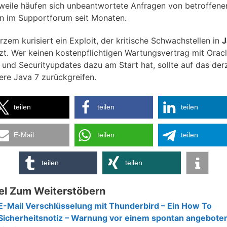
rweile häufen sich unbeantwortete Anfragen von betroffene
n im Supportforum seit Monaten.
rzem kurisiert ein Exploit, der kritische Schwachstellen in
J
zt. Wer keinen kostenpflichtigen Wartungsvertrag mit Oracl
 und Securityupdates dazu am Start hat, sollte auf das derz
lere Java 7 zurückgreifen.
teilen
teilen
teilen
E-Mail
teilen
teilen
teilen
teilen
el Zum Weiterstöbern
E-Mail Verschlüsselung mit Thunderbird – Ein How To
Sicherheitsnotiz – Warnung vor einem spontan angebot