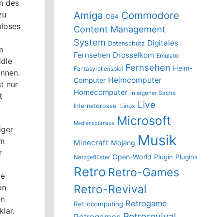
n des
Amiga
Commodore
zu
C64
nloses
Content Management
System
Digitales
Datenschutz
m
Fernsehen
Drosselkom
Emulator
ddle
Fernsehen
Heim-
Fantasyrollenspiel
önnen.
Heimcomputer
Computer
st nur
Homecomputer
In eigener Sache
t
Live
Internetdrossel
Linux
Microsoft
Medienspürnase
iger
Musik
em
Minecraft
Mojang
r
Open-World
Plugin
Plugins
Netzgeflüster
Retro
Retro-Games
ne
on
Retro-Revival
en
Retrogame
Retrocomputing
lar.
Retrorevival
Retrogames