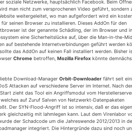
er soziale Netzwerke, hauptsächlich Facebook. Beim Öffne
wird man nicht zum versprochenen Video geführt, sondern 
Website weitergeleitet, wo man aufgefordert wird ein koste
für seinen Browser zu installieren. Dieses AddOn für den
etbrowser ist der genannte Schädling, der im Browser und i
bssystem eine Sicherheitslücke auf, über die Man-in-the-Mi
en auf bestehende Internetverbindungen geführt werden k
ollte das AddOn auf keinen Fall installiert werden. Bisher i
rowser
Chrome
betroffen,
Mozilla Firefox
könnte demnächs
eliebte Download-Manager
Orbit-Downloader
fährt seit ein
DoS Attacken auf verschiedene Server im Internet. Nach d
 Start zieht das Tool ein Angriffsmodul vom Herstellerserve
 welches auf Zuruf Salven von Netzwerkt-Datenpaketen
eßt. Der SYN-Flood-Angriff ist so intensiv, daß er das eige
rk gleichzeitig mit lahmlegen kann. Laut dem Virenlabor v
urde der Schadcode um die Jahreswende 2012/2013 in d
admanager integriert. Die Hintergründe dazu sind noch unk