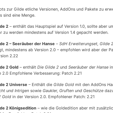
bts zur Gilde etliche Versionen, AddOns und Pakete zu erw
s sind eine Menge.
lde 2
– enthält das Hauptspiel auf Version 1.0, sollte aber u
ar zu werden mindestens auf Version 1.4 gepacht werden.
lde 2 – Seeräuber der Hanse
–
SdH Erweiterungset, Gilde 
gt, mindestens ab Version 2.0 – empfohlen wird aber der P
rsion 2.22
lde 2 Gold
– enthält
Die Gilde 2
und
Seeräuber der Hanse
in
n 2.0 Empfohlene Verbesserung: Patch 2.21
lde 2 Universe
– Enthält die
Gilde Gold
mit den AddOns
Ha
ht und Intrigen
sowie
Gaukler, Gruften und Geschütze
daz
2 Gold
in der Version 2.0. Empfohlener Patch: 2.21
lde 2 Königsedition
– wie die Goldedition aber mit zusätzl