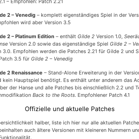
2.1 – Empfohlen: Patch 2.21
lde 2 – Venedig
– komplett eigenständiges Spiel in der Vers
mpfohlen wird aber Version 3.5
lde 2 – Platinum Edition
– enthält
Gilde 2
Version 1.0,
Seerä
nse
Version 2.0 sowie das eigenständige Spiel
Gilde 2 – V
n 3.0. Empfohlen werden die Patches 2.21 für Gilde 2 und 
Patch 3.5 für
Gilde 2 – Venedig
lde 2 Renaissance
– Stand-Alone Erweiterung in der Version
d kein Hauptspiel benötigt. Es enthält unter anderem das 
ber der Hanse und alle Patches bis einschließlich 2.2 und T
nmodifikation
Back to the Roots
. Empfohlener Patch 4.1
Offizielle und aktuelle Patches
rsichtlichkeit halber, liste ich hier nur alle aktuellen Patche
beinhalten auch ältere Versionen mit kleineren Nummern un
unktionalität.