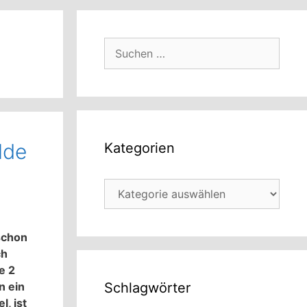
Suchen
nach:
lde
Kategorien
Kategorien
schon
ch
e 2
n ein
Schlagwörter
, ist