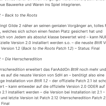
ue Bauwerke und Waren ins Spiel integrieren.
2 – Back to the Roots
ingt Gilde 2 näher an seinen genialen Vorgänger an, tolles 
 welches sich schon einen festen Platz gesichert hat und
lich von Jedem als absolut klasse bewertet wird – kann NU
izielle Version 2.0 installiert werden s.o. – die neuste
BttR
V
t Version 1.2 (
Back to the Roots Patch 1.2
) – Status: Final
2 – Die Herrscheredition
rrscheredition
erweitert das FanAddOn
BttR
noch mehr un
t es auf die neuste Version von SdH an – benötigt also eine
ge Installation von
BttR 1.2
– der offizielle Patch 2.1 ist sch
iert – kann entweder auf die offizielle Version 2.0 ODER auf
 2.1 installiert werden – die Version bei Installation ist 2.1 –
und letzte Version ist Patch 2.12 (
Herrscheredition Patch 2
 Final