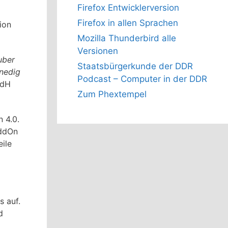
Firefox Entwicklerversion
Firefox in allen Sprachen
ion
Mozilla Thunderbird alle
Versionen
uber
Staatsbürgerkunde der DDR
enedig
Podcast – Computer in der DDR
SdH
Zum Phextempel
 4.0.
AddOn
eile
s auf.
d