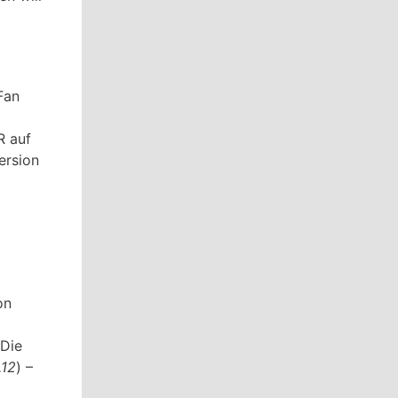
Fan
R auf
ersion
d
on
 Die
.12
) –