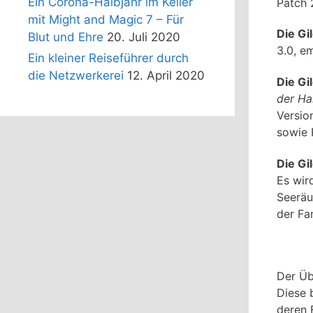
Ein Corona-Halbjahr im Keller
Patch 
mit Might and Magic 7 – Für
Die Gi
Blut und Ehre
20. Juli 2020
3.0, e
Ein kleiner Reiseführer durch
die Netzwerkerei
12. April 2020
Die Gi
der Ha
Versio
sowie 
Die Gi
Es wir
Seeräu
der Fa
Der Übe
Diese 
deren F