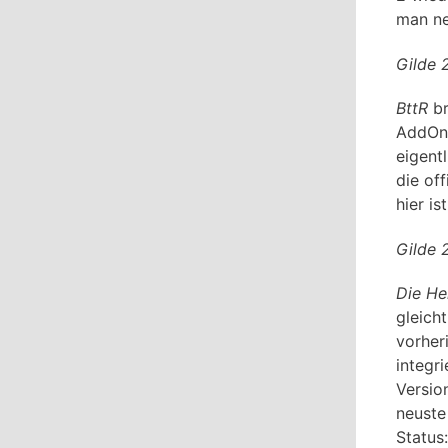
man ne
Gilde 
BttR
br
AddOn,
eigent
die off
hier is
Gilde 
Die He
gleich
vorheri
integr
Version
neuste 
Status: