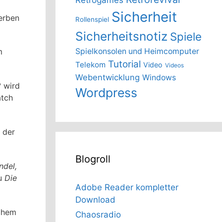
Sicherheit
erben
Rollenspiel
Sicherheitsnotiz
Spiele
Spielkonsolen und Heimcomputer
m
Tutorial
Telekom
Video
Videos
Webentwicklung
Windows
2
wird
Wordpress
atch
 der
Blogroll
ndel,
u
Die
Adobe Reader kompletter
Download
ichem
Chaosradio