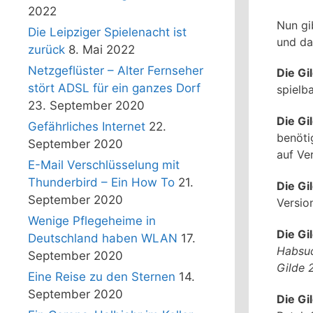
2022
Nun gi
Die Leipziger Spielenacht ist
und da
zurück
8. Mai 2022
Netzgeflüster – Alter Fernseher
Die Gi
stört ADSL für ein ganzes Dorf
spielb
23. September 2020
Die Gi
Gefährliches Internet
22.
benöti
September 2020
auf Ve
E-Mail Verschlüsselung mit
Thunderbird – Ein How To
21.
Die Gi
September 2020
Versio
Wenige Pflegeheime in
Die Gi
Deutschland haben WLAN
17.
Habsuc
September 2020
Gilde 
Eine Reise zu den Sternen
14.
September 2020
Die Gi