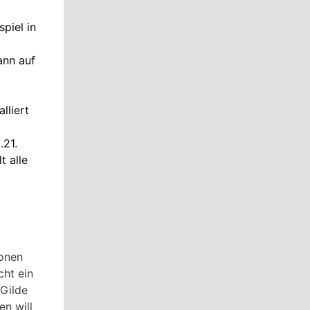
piel in
ann auf
lliert
.21.
t alle
onen
ht ein
 Gilde
n will