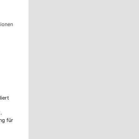
sionen
iert
.
ng für