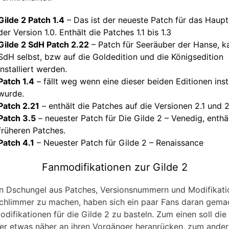
Gilde 2 Patch 1.4
– Das ist der neueste Patch für das Haupts
der Version 1.0. Enthält die Patches 1.1 bis 1.3
Gilde 2 SdH Patch 2.22
– Patch für Seeräuber der Hanse, k
SdH selbst, bzw auf die Goldedition und die Königsedition
installiert werden.
Patch 1.4
– fällt weg wenn eine dieser beiden Editionen insta
wurde.
Patch 2.21
– enthält die Patches auf die Versionen 2.1 und 2
Patch 3.5
– neuester Patch für Die Gilde 2 – Venedig, enthäl
früheren Patches.
Patch 4.1
– Neuester Patch für Gilde 2 – Renaissance
Fanmodifikationen zur Gilde 2
 Dschungel aus Patches, Versionsnummern und Modifikati
chlimmer zu machen, haben sich ein paar Fans daran gemac
odifikationen für die Gilde 2 zu basteln. Zum einen soll die
er etwas näher an ihren Vorgänger heranrücken, zum andere