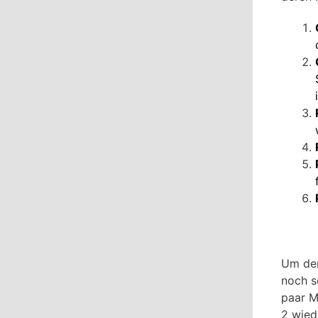
Um den
noch s
paar M
2 wied