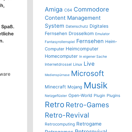
h,
Amiga
Commodore
C64
Content Management
System
Digitales
l Spaß.
Datenschutz
tliche
Fernsehen
Drosselkom
Emulator
n.
Fernsehen
Heim-
Fantasyrollenspiel
Heimcomputer
Computer
Homecomputer
In eigener Sache
Live
Internetdrossel
Linux
Microsoft
dware
Medienspürnase
Musik
Minecraft
Mojang
Open-World
Plugin
Plugins
Netzgeflüster
Retro
Retro-Games
Retro-Revival
Retrogame
Retrocomputing
Retrorevival
Retrogames