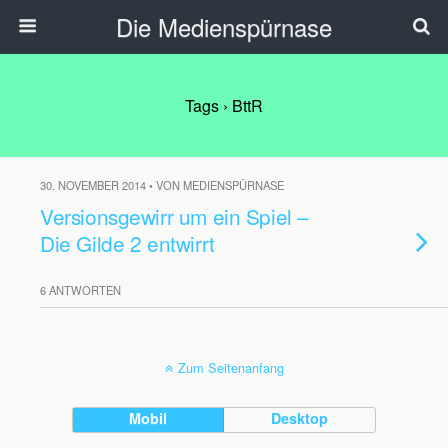
Die Medienspürnase
Tags › BttR
30. NOVEMBER 2014 • VON MEDIENSPÜRNASE
Versionsgewirr um ein Spiel –
Die Gilde 2 entwirrt
6 ANTWORTEN
Zum Seitenanfang
Mobil
Desktop