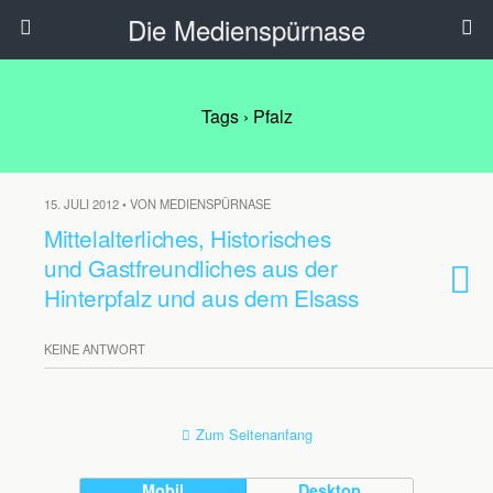
Die Medienspürnase
Tags › Pfalz
15. JULI 2012 • VON MEDIENSPÜRNASE
Mittelalterliches, Historisches
und Gastfreundliches aus der
Hinterpfalz und aus dem Elsass
KEINE ANTWORT
Zum Seitenanfang
Mobil
Desktop