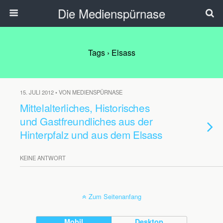
Die Medienspürnase
Tags › Elsass
15. JULI 2012 • VON MEDIENSPÜRNASE
Mittelalterliches, Historisches
und Gastfreundliches aus der
Hinterpfalz und aus dem Elsass
KEINE ANTWORT
Zum Seitenanfang
Mobil
Desktop