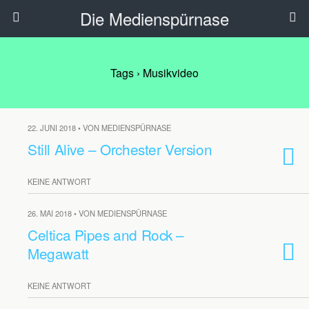
Die Medienspürnase
Tags › Musikvideo
22. JUNI 2018 • VON MEDIENSPÜRNASE
Still Alive – Orchester Version
KEINE ANTWORT
26. MAI 2018 • VON MEDIENSPÜRNASE
Celtica Pipes and Rock –
Megawatt
KEINE ANTWORT