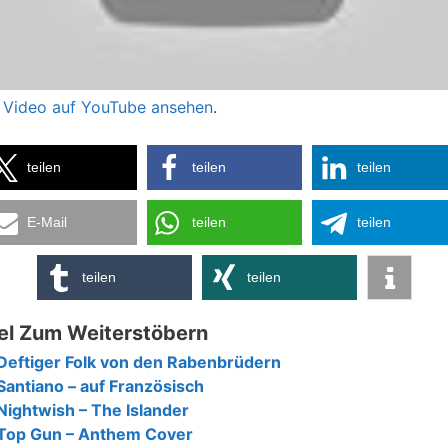
 Video auf YouTube ansehen
.
teilen
teilen
teilen
E-Mail
teilen
teilen
teilen
teilen
el Zum Weiterstöbern
Deftiger Folk von den Rabenbrüdern
Santiano – auf Französisch
Nightwish – The Islander
Top Gun – Anthem Cover