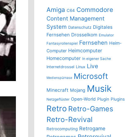
Amiga
Commodore
C64
Content Management
System
Digitales
Datenschutz
Fernsehen
Drosselkom
Emulator
Fernsehen
Heim-
Fantasyrollenspiel
Heimcomputer
Computer
Homecomputer
In eigener Sache
Live
Internetdrossel
Linux
Microsoft
Medienspürnase
Musik
Minecraft
Mojang
Open-World
Plugin
Plugins
Netzgeflüster
Retro
Retro-Games
Retro-Revival
Retrogame
Retrocomputing
Retrorevival
Retrogames