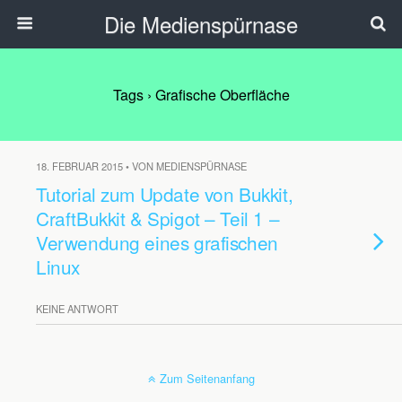
Die Medienspürnase
Tags › Grafische Oberfläche
18. FEBRUAR 2015 • VON MEDIENSPÜRNASE
Tutorial zum Update von Bukkit,
CraftBukkit & Spigot – Teil 1 –
Verwendung eines grafischen
Linux
KEINE ANTWORT
Zum Seitenanfang