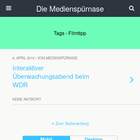
Die Medienspürnase
Tags › Filmtipp
6. APRIL 2015 • VON MEDIENSPÜRNASE
Interaktiver
Überwachungsabend beim
WDR
KEINE ANTWORT
Zum Seitenanfang
Mobil
Desktop