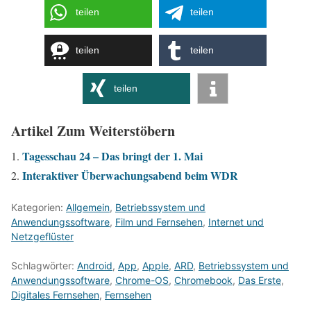
teilen
teilen
teilen
teilen
teilen
Artikel Zum Weiterstöbern
Tagesschau 24 – Das bringt der 1. Mai
Interaktiver Überwachungsabend beim WDR
Kategorien:
Allgemein
,
Betriebssystem und
Anwendungssoftware
,
Film und Fernsehen
,
Internet und
Netzgeflüster
Schlagwörter:
Android
,
App
,
Apple
,
ARD
,
Betriebssystem und
Anwendungssoftware
,
Chrome-OS
,
Chromebook
,
Das Erste
,
Digitales Fernsehen
,
Fernsehen