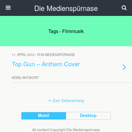
Die Medienspürnase
Tags › Filmmusik
11. APRIL 2013 • VON MEDIENSPÜRNASE
Top Gun – Anthem Cover
KEINE ANTWORT
Zum Seitenanfang
Mobil
Desktop
All content Copyright Die Medienspürnase