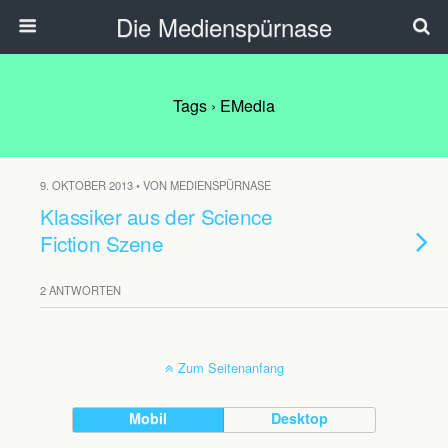
Die Medienspürnase
Tags › EMedia
9. OKTOBER 2013 • VON MEDIENSPÜRNASE
Klassiker aus der Science
Fiction Szene
2 ANTWORTEN
Zum Seitenanfang
Mobil
Desktop