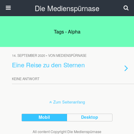
Die Medienspürnase
Tags › Alpha
14. SEPTEMBER 2020 • VON MEDIENSPÜRNASE
Eine Reise zu den Sternen
KEINE ANTWORT
Zum Seitenanfang
Mobil
Desktop
All content Copyright Die Medienspürnase