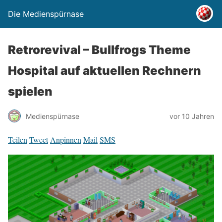
Die Medienspürnase
Retrorevival – Bullfrogs Theme
Hospital auf aktuellen Rechnern
spielen
Medienspürnase
vor 10 Jahren
Teilen
Tweet
Anpinnen
Mail
SMS