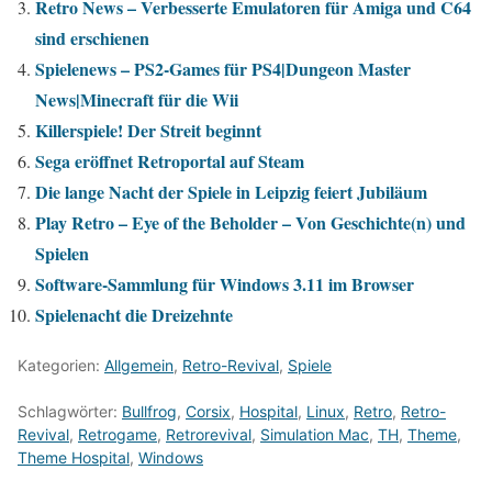
Retro News – Verbesserte Emulatoren für Amiga und C64
sind erschienen
Spielenews – PS2-Games für PS4|Dungeon Master
News|Minecraft für die Wii
Killerspiele! Der Streit beginnt
Sega eröffnet Retroportal auf Steam
Die lange Nacht der Spiele in Leipzig feiert Jubiläum
Play Retro – Eye of the Beholder – Von Geschichte(n) und
Spielen
Software-Sammlung für Windows 3.11 im Browser
Spielenacht die Dreizehnte
Kategorien:
Allgemein
,
Retro-Revival
,
Spiele
Schlagwörter:
Bullfrog
,
Corsix
,
Hospital
,
Linux
,
Retro
,
Retro-
Revival
,
Retrogame
,
Retrorevival
,
Simulation Mac
,
TH
,
Theme
,
Theme Hospital
,
Windows